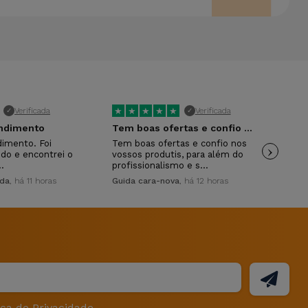
★
★
★
★
★
★
Verificada
Verificada
✓
✓
endimento
Tem boas ofertas e confio nos vossos…
A e
dimento. Foi
Tem boas ofertas e confio nos
›
A e
ido e encontrei o
vossos produtis, para além do
Ate
…
profissionalismo e s…
Mai
ida
, há 11 horas
Guida cara-nova
, há 12 horas
ica de Privacidade