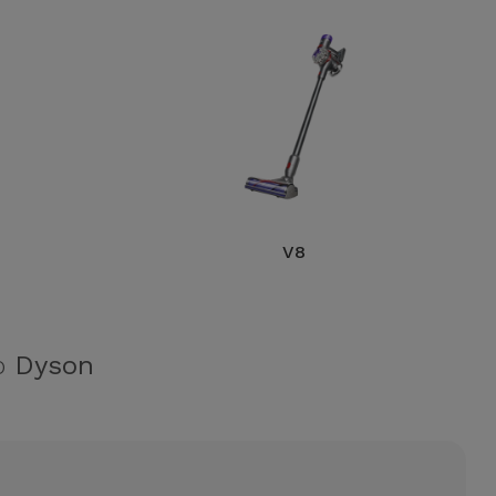
V8
ão
Dyson