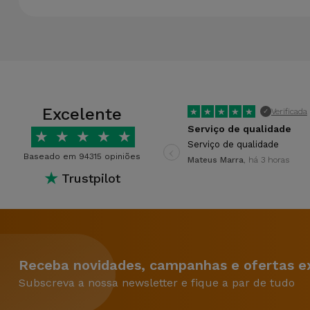
Excelente
★
★
★
★
★
Verificada
✓
Serviço de qualidade
★
★
★
★
★
‹
Serviço de qualidade
Baseado em 94315 opiniões
Mateus Marra
, há 3 horas
★
Trustpilot
Receba novidades, campanhas e ofertas ex
Subscreva a nossa newsletter e fique a par de tudo