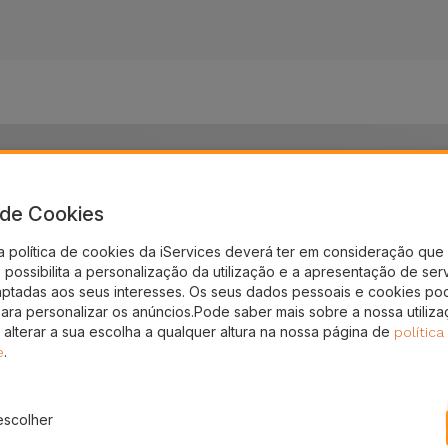
Reparações Dyson
yson? Tem a bateria do Dyson viciada? O seu Dyson desliga-
a de Cookies
Saiba como a iServices pode dar uma nova vida ao seu Dyso
a política de cookies da iServices deverá ter em consideração que 
possibilita a personalização da utilização e a apresentação de ser
aptadas aos seus interesses. Os seus dados pessoais e cookies po
para personalizar os anúncios.Pode saber mais sobre a nossa utiliz
 alterar a sua escolha a qualquer altura na nossa página de
política
.
e
nos
Reparar Som
Reparar Ecrã
Repara
escolher
yson
Dyson
Dyson
D