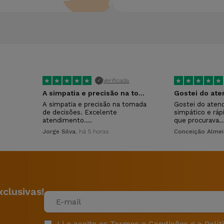
★
★
★
★
★
★
★
★
★
★
Verificada
✓
A simpatia e precisão na tomada de…
Gostei do at
A simpatia e precisão na tomada
Gostei do aten
de decisões. Excelente
simpático e ráp
atendimento.…
que procurava.
Jorge Silva
, há 5 horas
Conceição Alme
clusivas!
Li e aceito os
Termos e Condições
e a
Polít