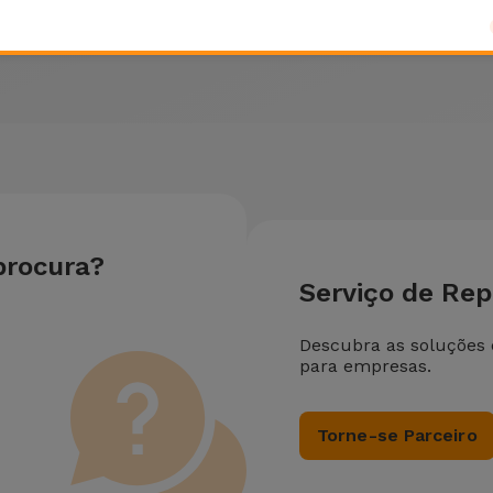
procura?
Serviço de Re
Descubra as soluções
para empresas.
Torne-se Parceiro