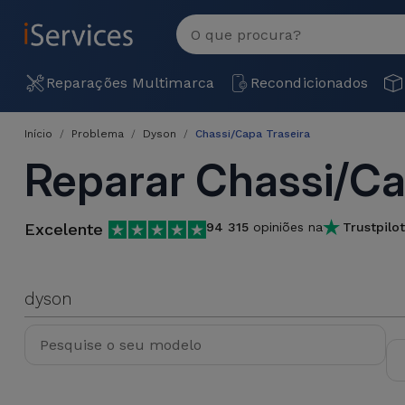
MENU
Ver
tudo
Reparações
Reparações Multimarca
Recondicionados
Multimarca
Início
Problema
Dyson
Chassi/Capa Traseira
Por
Recondicionados
Reparar Chassi/Ca
Avaria
iPhones
Produtos
iPhone
Recondicionados
Excelente
94 315
opiniões na
Trustpilot
DJI
Lojas
iPad
MacBooks
Drones
Recondicionados
dyson
Macbook
Promoções
Novidades
/ iMac
iPads
Recondicionados
Retomas
Cabos
Watch