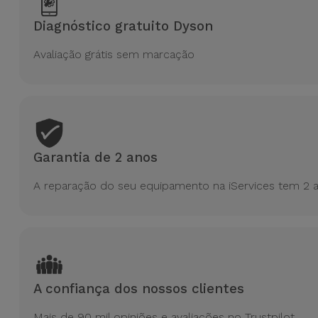
para
Outras
Telemóvel
Diagnóstico gratuito Dyson
Marcas
Avaliação grátis sem marcação
Gadgets
Ver
tudo
Higiene
e Casa
Carteiras,
Garantia de 2 anos
Bolsas e
A reparação do seu equipamento na iServices tem 2 a
Malas
Localizadores
e Acessórios
Mobilidade,
A confiança dos nossos clientes
Auto e
Mais de 90 mil opiniões e avaliações no Trustpilot