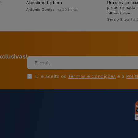
!
Atendime foi bom
Um serviço exc
proporcionado 
Antonio Gomes
, há 20 horas
fantástica.…
Sergio Silva
, há 
clusivas!
Li e aceito os
Termos e Condições
e a
Polít