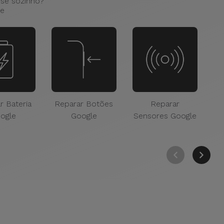
-se sozinho?
le
r Bateria
Reparar Botões
Reparar
Re
ogle
Google
Sensores Google