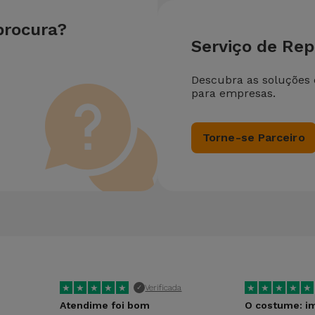
procura?
Serviço de Re
Descubra as soluções
para empresas.
Torne-se Parceiro
★
★
★
★
★
★
★
★
★
★
Verificada
✓
Atendime foi bom
O costume: im