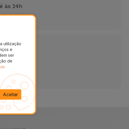
é às 24h
uma reparação
a utilização
viços e
dem ser
ação de
 de
Aceitar