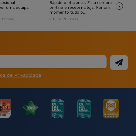
epcional
Rápido e eficiente. Fiz a compra
›
Mui
por uma equipa
on-line e recebi na loja. Por um
ANT
momento tudo b…
20 horas
F C
, há 20 horas
ica de Privacidade