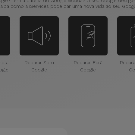
ogle? Tem a bateria do Google viciada? O seu Google desliga
aiba como a iServices pode dar uma nova vida ao seu Goog
nos
Reparar Som
Reparar Ecrã
Repara
ogle
Google
Google
Go