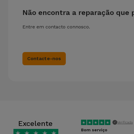
Não encontra a reparação que 
Entre em contacto connosco.
Contacte-nos
Excelente
★
★
★
★
★
Verificada
✓
Bom serviço
★
★
★
★
★