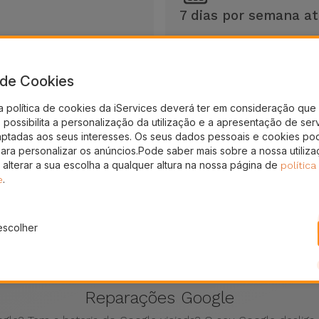
7 dias por semana at
nos de Garantia
Sempre disponíveis para 
a de Cookies
a política de cookies da iServices deverá ter em consideração que 
possibilita a personalização da utilização e a apresentação de ser
aptadas aos seus interesses. Os seus dados pessoais e cookies po
para personalizar os anúncios.Pode saber mais sobre a nossa utiliz
 alterar a sua escolha a qualquer altura na nossa página de
política
.
e
escolher
Reparações Google