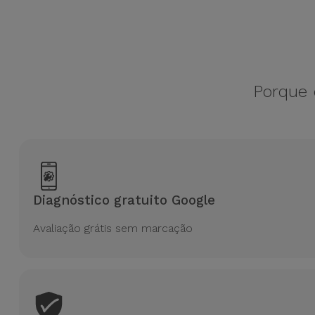
Bicicleta
Acessórios
de
Computador
Porque 
Acessórios
iPad e
Tablet
Kids
Diagnóstico gratuito Google
Ver
Avaliação grátis sem marcação
tudo