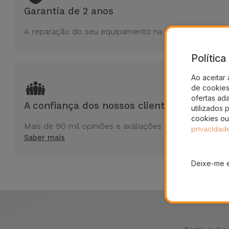
Garantia de 2 anos
A reparação do seu equipamento na iServices tem 2 a
Polític
Ao aceitar 
de cookies 
ofertas ad
A confiança dos nossos clientes
utilizados 
cookies ou
Mais de 90 mil opiniões e avaliações no Trustpilot
privacidad
Saber mais
Deixe-me 