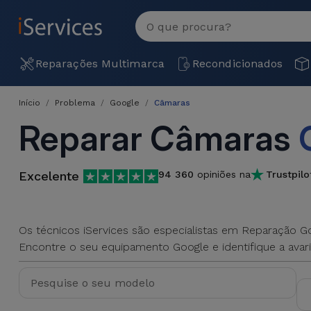
MENU
Ver
tudo
Reparações
Reparações Multimarca
Recondicionados
Multimarca
Início
Problema
Google
Câmaras
Por
Recondicionados
Reparar Câmaras
Avaria
iPhones
Produtos
iPhone
Recondicionados
Excelente
94 360
opiniões na
Trustpilo
DJI
Lojas
iPad
MacBooks
Drones
Recondicionados
Os técnicos iServices são especialistas em Reparação Go
Macbook
Encontre o seu equipamento Google e identifique a avari
Promoções
Novidades
/ iMac
iPads
Recondicionados
Retomas
Cabos
Watch