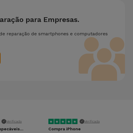
paração para Empresas.
 de reparação de smartphones e computadores
★
★
★
★
★
★
Verificada
Verificada
✓
✓
pecáveis...
Compra iPhone
Mu