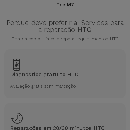
Bicicleta
One M7
Acessórios
Porque deve preferir a iServices para
de
a reparação
HTC
Computador
Somos especialistas a reparar equipamentos HTC
Acessórios
iPad e
Tablet
Diagnóstico gratuito HTC
Kids
Avaliação grátis sem marcação
Ver
tudo
Reparações em 20/30 minutos HTC