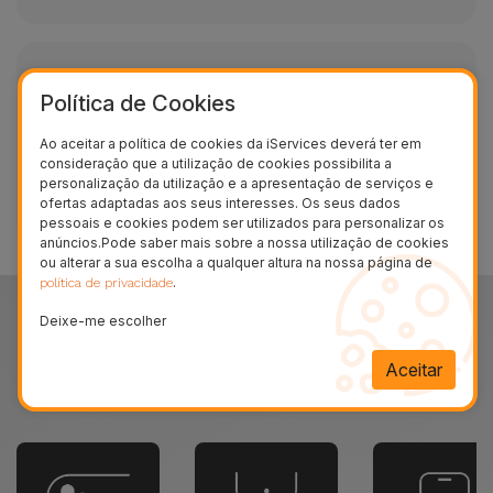
Política de Cookies
A confiança dos nossos clientes
Ao aceitar a política de cookies da iServices deverá ter em
consideração que a utilização de cookies possibilita a
Mais de 90 mil opiniões e avaliações no Trustpilot
personalização da utilização e a apresentação de serviços e
ofertas adaptadas aos seus interesses. Os seus dados
Saber mais
pessoais e cookies podem ser utilizados para personalizar os
anúncios.Pode saber mais sobre a nossa utilização de cookies
ou alterar a sua escolha a qualquer altura na nossa página de
.
política de privacidade
Reparações HTC
Deixe-me escolher
Partiu o HTC? Tem a bateria do HTC viciada? O seu HTC
desliga-se sozinho?
Aceitar
Saiba como a iServices pode dar uma nova vida ao seu
HTC