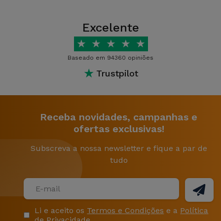
Excelente
★
★
★
★
★
Baseado em 94360 opiniões
★
Trustpilot
Receba novidades, campanhas e
ofertas exclusivas!
Subscreva a nossa newsletter e fique a par de
tudo
Li e aceito os
Termos e Condições
e a
Política
de Privacidade