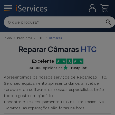
MENU
Reparações
Multimarca
Início
Problema
HTC
Câmaras
Por
Recondicionados
Avaria
Reparar Câmaras
HTC
iPhones
Produtos
Excelente
iPhone
Recondicionados
94 360
opiniões na
Trustpilot
DJI
Lojas
iPad
Apresentamos os nossos serviços de Reparação HTC.
MacBooks
Drones
Se o seu equipamento apresenta danos a nível de
Recondicionados
Macbook
hardware ou software, os nossos especialistas terão
Promoções
Novidades
/ iMac
todo o gosto em ajudá-lo.
iPads
Encontre o seu equipamento HTC na lista abaixo. Na
Recondicionados
Retomas
iServices, as reparações são feitas na hora!
Cabos
Watch