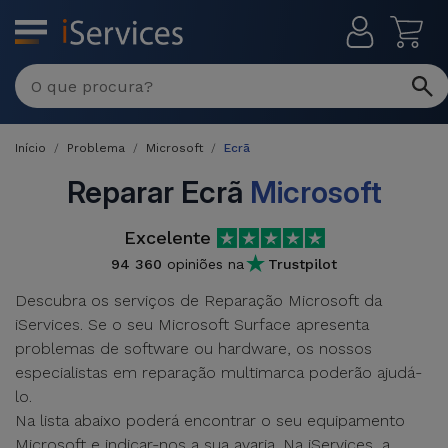
MENU
Reparações
Multimarca
Início
Problema
Microsoft
Ecrã
Por
Recondicionados
Avaria
Reparar Ecrã
Microsoft
iPhones
Produtos
Excelente
iPhone
Recondicionados
94 360
opiniões na
Trustpilot
DJI
Lojas
iPad
Descubra os serviços de Reparação Microsoft da
MacBooks
Drones
iServices. Se o seu Microsoft Surface apresenta
Recondicionados
Macbook
problemas de software ou hardware, os nossos
Promoções
Novidades
/ iMac
especialistas em reparação multimarca poderão ajudá-
iPads
lo.
Recondicionados
Retomas
Na lista abaixo poderá encontrar o seu equipamento
Cabos
Watch
Microsoft e indicar-nos a sua avaria. Na iServices, a