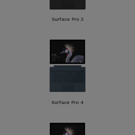
Bicicleta
Acessórios
Surface Pro 3
de
Computador
Acessórios
iPad e
Tablet
Kids
Ver
Surface Pro 4
tudo