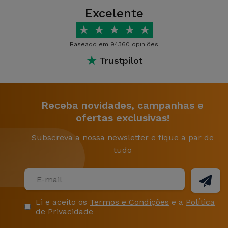
Excelente
★
★
★
★
★
Baseado em 94360 opiniões
★
Trustpilot
Receba novidades, campanhas e
ofertas exclusivas!
Subscreva a nossa newsletter e fique a par de
tudo
Li e aceito os
Termos e Condições
e a
Política
de Privacidade