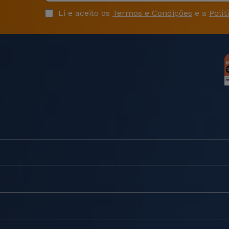
Li e aceito os
Termos e Condições
e a
Polít