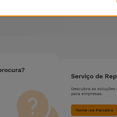
Nintendo
Nintendo
Nin
o
procura?
Serviço de Re
Descubra as soluções
para empresas.
Torne-se Parceiro