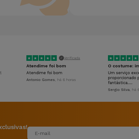
★
★
★
★
★
★
★
★
★
★
Verificada
✓
Atendime foi bom
O costume: im
!
Atendime foi bom
Um serviço exc
proporcionado 
Antonio Gomes
, há 6 horas
fantástica.…
Sergio Silva
, há 
clusivas!