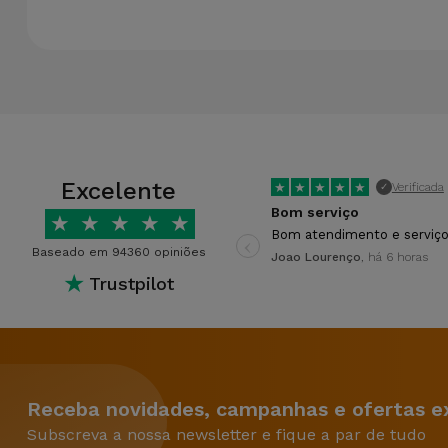
Excelente
★
★
★
★
★
Verificada
✓
Bom serviço
★
★
★
★
★
‹
Bom atendimento e serviço
Baseado em 94360 opiniões
Joao Lourenço
, há 6 horas
★
Trustpilot
Receba novidades, campanhas e ofertas ex
Subscreva a nossa newsletter e fique a par de tudo