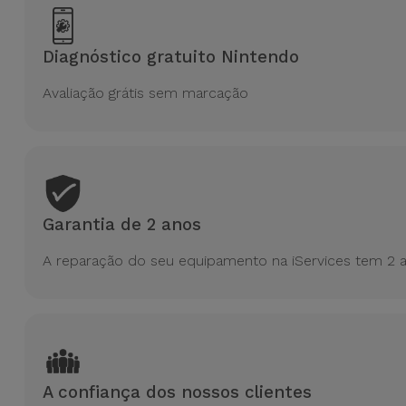
para
Outras
Telemóvel
Marcas
Diagnóstico gratuito Nintendo
Gadgets
Avaliação grátis sem marcação
Ver
tudo
Higiene
e Casa
Carteiras,
Bolsas e
Garantia de 2 anos
Malas
A reparação do seu equipamento na iServices tem 2 a
Localizadores
e Acessórios
Mobilidade,
Auto e
A confiança dos nossos clientes