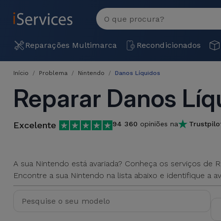
MENU
Ver
tudo
Reparações
Reparações Multimarca
Recondicionados
Multimarca
Início
Problema
Nintendo
Danos Líquidos
Por
Recondicionados
Reparar Danos Líq
Avaria
iPhones
Produtos
iPhone
Recondicionados
Excelente
94 360
opiniões na
Trustpilo
DJI
Lojas
iPad
MacBooks
Drones
Recondicionados
A sua Nintendo está avariada? Conheça os serviços de 
Macbook
Encontre a sua Nintendo na lista abaixo e identifique a av
Promoções
Novidades
/ iMac
iPads
Recondicionados
Retomas
Cabos
Watch