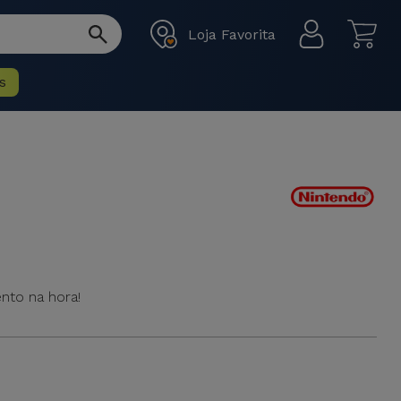
Loja Favorita
s
nto na hora!