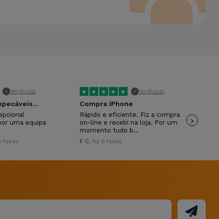
★
★
★
★
★
★
Verificada
Verificada
✓
✓
pecáveis...
Compra iPhone
Mu
epcional
Rápido e eficiente. Fiz a compra
›
Mui
por uma equipa
on-line e recebi na loja. Por um
ANT
momento tudo b…
6 horas
F C
, há 6 horas