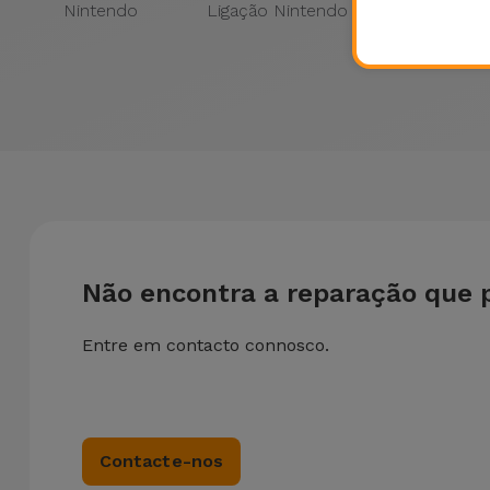
Nintendo
Ligação Nintendo
Líquidos
Nintend
Não encontra a reparação que 
Entre em contacto connosco.
Contacte-nos