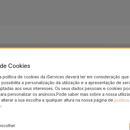
Reparações Nintendo
a de Cookies
ndo? Tem a bateria do Nintendo viciada? O seu Nintendo desl
iba como a iServices pode dar uma nova vida ao seu Ninte
a política de cookies da iServices deverá ter em consideração que 
possibilita a personalização da utilização e a apresentação de ser
aptadas aos seus interesses. Os seus dados pessoais e cookies po
para personalizar os anúncios.Pode saber mais sobre a nossa utiliz
 alterar a sua escolha a qualquer altura na nossa página de
política
.
e
nos
escolher
Reparar Som
Reparar Ecrã
Repara