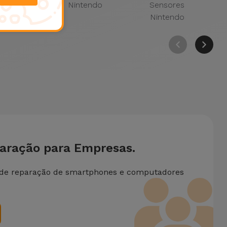
tendo
Nintendo
Sensores
Nintendo
paração para Empresas.
 de reparação de smartphones e computadores