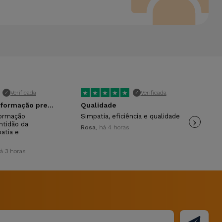
★
★
★
★
★
★
Verificada
Verificada
✓
✓
A atenção e informação prestada.
Qualidade
formação
Simpatia, eficiência e qualidade
›
Pro
ntidão da
fun
Rosa
, há 4 horas
atia e
Ros
há 3 horas