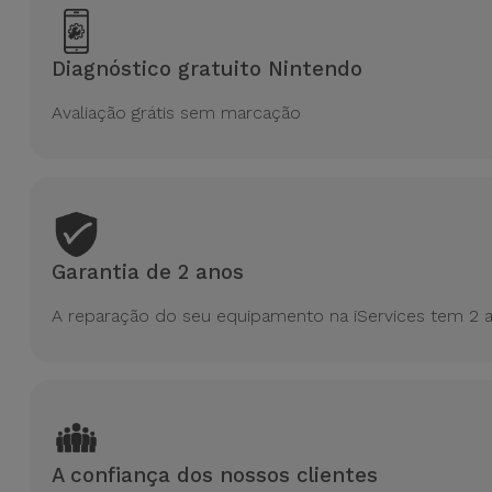
para
Outras
Telemóvel
Marcas
Diagnóstico gratuito Nintendo
Gadgets
Avaliação grátis sem marcação
Ver
tudo
Higiene
e Casa
Carteiras,
Bolsas e
Garantia de 2 anos
Malas
A reparação do seu equipamento na iServices tem 2 a
Localizadores
e Acessórios
Mobilidade,
Auto e
A confiança dos nossos clientes