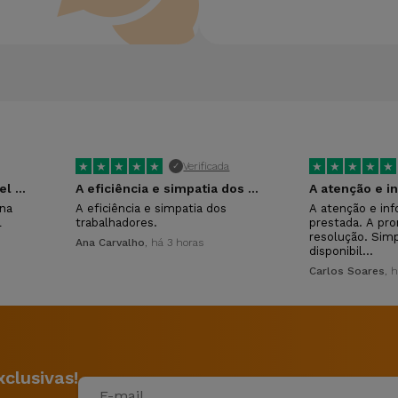
★
★
★
★
★
★
★
★
★
★
Verificada
✓
Compramos o 3 telemóvel na iservices…
A eficiência e simpatia dos trabalhadores.
na
A eficiência e simpatia dos
A atenção e in
l
trabalhadores.
prestada. A pro
resolução. Simp
Ana Carvalho
, há 3 horas
disponibil…
Carlos Soares
, 
clusivas!