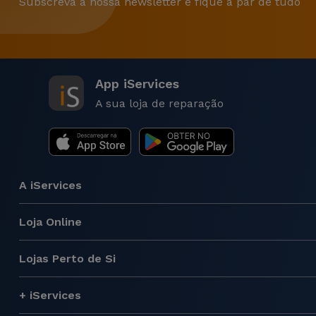
Subscreva a nossa newsletter e fique a par de tudo
App iServices
A sua loja de reparação
A iServices
Loja Online
Lojas Perto de Si
+ iServices