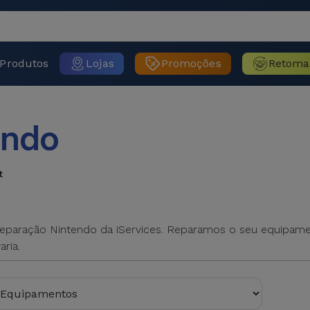
Produtos
Lojas
Promoções
Retoma
endo
t
Reparação Nintendo da iServices. Reparamos o seu equipame
aria.