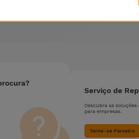
Nintendo
Nintendo
Nin
o
procura?
Serviço de Re
Descubra as soluções
para empresas.
Torne-se Parceiro