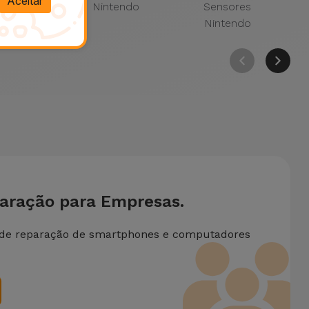
Aceitar
tendo
Nintendo
Sensores
Nintendo
paração para Empresas.
 de reparação de smartphones e computadores