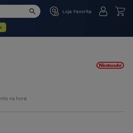
Loja Favorita
s
nto na hora!