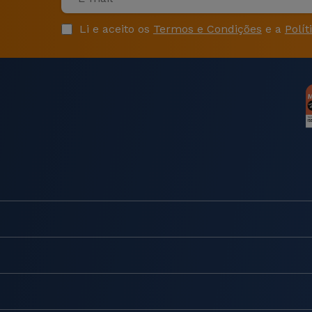
Li e aceito os
Termos e Condições
e a
Polít