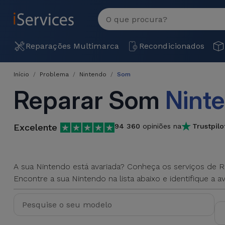
MENU
Ver
tudo
Reparações
Reparações Multimarca
Recondicionados
Multimarca
Início
Problema
Nintendo
Som
Por
Recondicionados
Reparar Som
Nint
Avaria
iPhones
Produtos
iPhone
Recondicionados
Excelente
94 360
opiniões na
Trustpilo
DJI
Lojas
iPad
MacBooks
Drones
Recondicionados
A sua Nintendo está avariada? Conheça os serviços de 
Macbook
Encontre a sua Nintendo na lista abaixo e identifique a av
Promoções
Novidades
/ iMac
iPads
Recondicionados
Retomas
Cabos
Watch