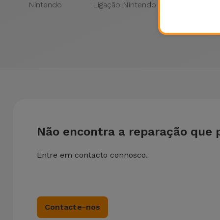
Nintendo
Ligação Nintendo
Líquidos
Nintend
Não encontra a reparação que 
Entre em contacto connosco.
Contacte-nos