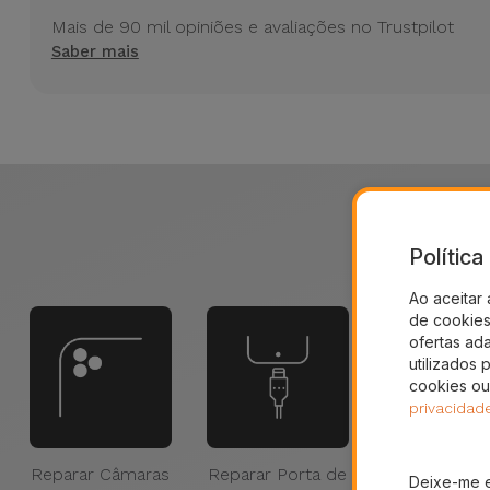
Bicicleta
Mais de 90 mil opiniões e avaliações no Trustpilot
Saber mais
Acessórios
de
Computador
Acessórios
iPad e
Tablet
Partiu o Ninte
Polític
Sa
Kids
Ao aceitar 
de cookies 
ofertas ad
Ver
utilizados 
tudo
cookies ou
privacidad
Reparar Câmaras
Reparar Porta de
Reparar Da
Deixe-me 