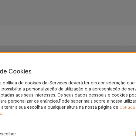
Reparações Nintendo
ndo? Tem a bateria do Nintendo viciada? O seu Nintendo desl
a de Cookies
iba como a iServices pode dar uma nova vida ao seu Ninte
a política de cookies da iServices deverá ter em consideração que 
possibilita a personalização da utilização e a apresentação de ser
aptadas aos seus interesses. Os seus dados pessoais e cookies po
para personalizar os anúncios.Pode saber mais sobre a nossa utiliz
 alterar a sua escolha a qualquer altura na nossa página de
política
.
e
nos
Reparar Som
Reparar Ecrã
Repara
escolher