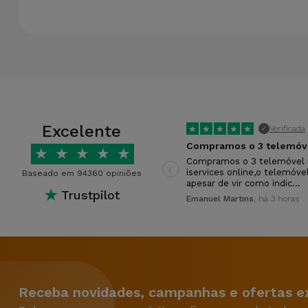
Excelente
★
★
★
★
★
Verificada
✓
★
★
★
★
★
‹
Compramos o 3 telemóvel 
iservices online,o telemóve
Baseado em 94360 opiniões
apesar de vir como indic…
★
Trustpilot
Emanuel Martins
, há 3 horas
Receba novidades, campanhas e ofertas ex