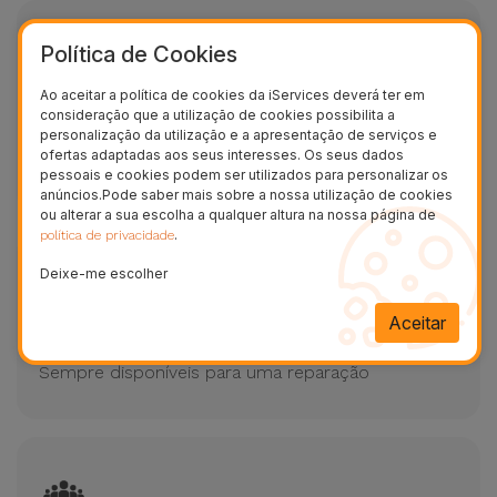
Política de Cookies
Garantia de 2 anos
Ao aceitar a política de cookies da iServices deverá ter em
consideração que a utilização de cookies possibilita a
personalização da utilização e a apresentação de serviços e
A reparação do seu equipamento na iServices tem
ofertas adaptadas aos seus interesses. Os seus dados
2 anos de Garantia
pessoais e cookies podem ser utilizados para personalizar os
anúncios.Pode saber mais sobre a nossa utilização de cookies
ou alterar a sua escolha a qualquer altura na nossa página de
.
política de privacidade
Deixe-me escolher
Aceitar
7 dias por semana até às 24h
Sempre disponíveis para uma reparação