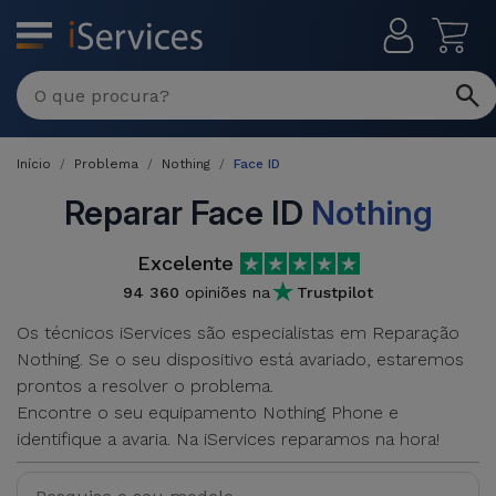
MENU
Reparações
Multimarca
Início
Problema
Nothing
Face ID
Por
Recondicionados
Avaria
Reparar Face ID
Nothing
iPhones
Produtos
Excelente
iPhone
Recondicionados
94 360
opiniões na
Trustpilot
DJI
Lojas
iPad
Os técnicos iServices são especialistas em Reparação
MacBooks
Drones
Nothing. Se o seu dispositivo está avariado, estaremos
Recondicionados
Macbook
prontos a resolver o problema.
Promoções
Novidades
/ iMac
Encontre o seu equipamento Nothing Phone e
iPads
identifique a avaria. Na iServices reparamos na hora!
Recondicionados
Retomas
Cabos
Watch