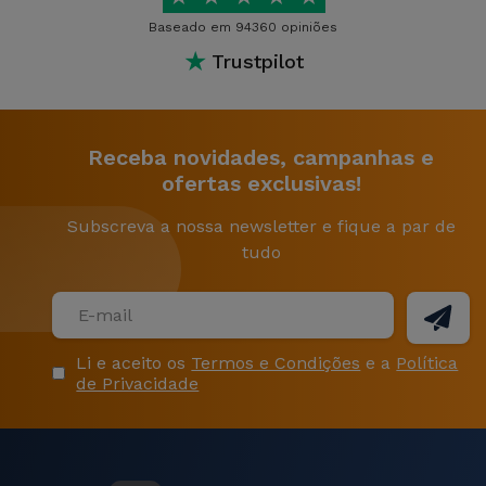
Baseado em 94360 opiniões
★
Trustpilot
Receba novidades, campanhas e
ofertas exclusivas!
Subscreva a nossa newsletter e fique a par de
tudo
Li e aceito os
Termos e Condições
e a
Política
de Privacidade