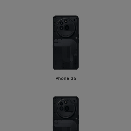
Bicicleta
Acessórios
de
Computador
Acessórios
iPad e
Tablet
Kids
Phone 3a
Ver
tudo