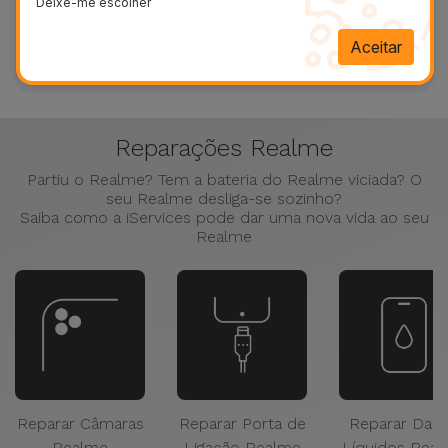
Deixe-me escolher
Mais de 90 mil opiniões e avaliações no Trustpilot
Aceitar
Saber mais
Reparações Realme
Partiu o Realme? Tem a bateria do Realme viciada? O
seu Realme desliga-se sozinho?
Saiba como a iServices pode dar uma nova vida ao seu
Realme
Reparar Câmaras
Reparar Porta de
Reparar Dan
Realme
Ligação Realme
Líquidos Rea