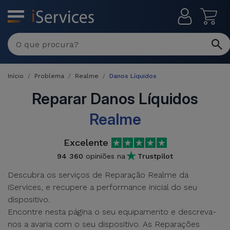
MENU
Reparações
Multimarca
Início
Problema
Realme
Danos Líquidos
Por
Recondicionados
Avaria
Reparar Danos Líquidos
iPhones
Realme
Produtos
iPhone
Recondicionados
Excelente
DJI
Lojas
iPad
MacBooks
94 360
opiniões na
Trustpilot
Drones
Recondicionados
Descubra os serviços de Reparação Realme da
Macbook
Promoções
iServices, e recupere a performance inicial do seu
Novidades
/ iMac
iPads
dispositivo.
Recondicionados
Encontre nesta página o seu equipamento e descreva-
Retomas
Cabos
Watch
nos a avaria com o seu dispositivo. As Reparações