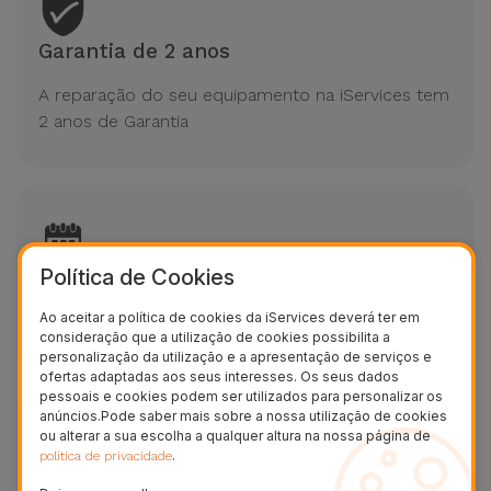
Garantia de 2 anos
A reparação do seu equipamento na iServices tem
2 anos de Garantia
Política de Cookies
7 dias por semana até às 24h
Ao aceitar a política de cookies da iServices deverá ter em
Sempre disponíveis para uma reparação
consideração que a utilização de cookies possibilita a
personalização da utilização e a apresentação de serviços e
ofertas adaptadas aos seus interesses. Os seus dados
pessoais e cookies podem ser utilizados para personalizar os
anúncios.Pode saber mais sobre a nossa utilização de cookies
ou alterar a sua escolha a qualquer altura na nossa página de
.
política de privacidade
A confiança dos nossos clientes