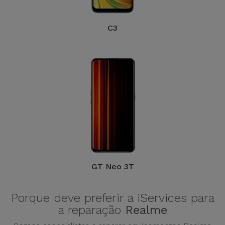
Bicicleta
Acessórios
C3
de
Computador
Acessórios
iPad e
Tablet
Kids
Ver
GT Neo 3T
tudo
Porque deve preferir a iServices para
a reparação
Realme