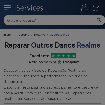
MENU
Reparações
Multimarca
Início
Problema
Realme
Outros Danos
Por
Recondicionados
Avaria
Reparar Outros Danos
Realme
iPhones
Produtos
Excelente
iPhone
Recondicionados
94 261
opiniões na
Trustpilot
DJI
Lojas
iPad
Descubra os serviços de Reparação Realme da
MacBooks
Drones
iServices, e recupere a performance inicial do seu
Recondicionados
Macbook
dispositivo.
Promoções
Novidades
/ iMac
Encontre nesta página o seu equipamento e descreva-
iPads
nos a avaria com o seu dispositivo. As Reparações
Recondicionados
Retomas
Realme na iServices são feitas na hora!
Cabos
Watch