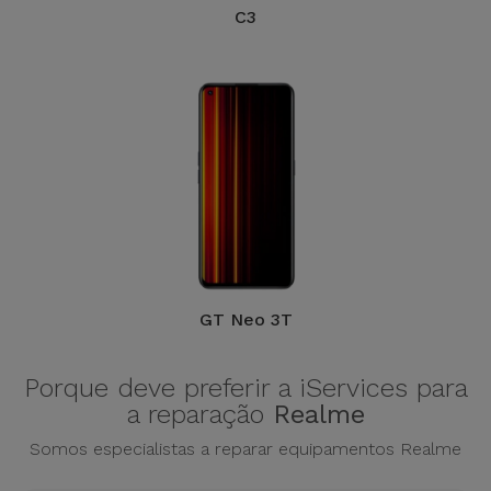
Bicicleta
C3
Acessórios
de
Computador
Acessórios
iPad e
Tablet
Kids
GT Neo 3T
Ver
tudo
Porque deve preferir a iServices para
a reparação
Realme
Somos especialistas a reparar equipamentos Realme