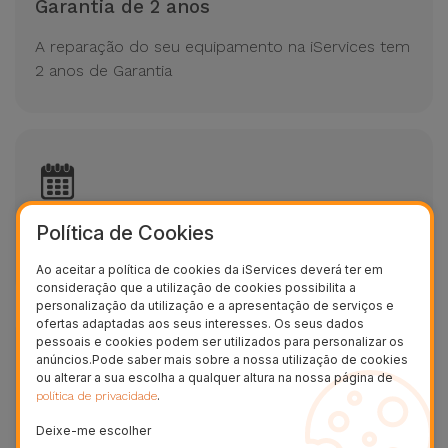
Garantia de 2 anos
A reparação do seu equipamento na iServices tem
2 anos de Garantia
7 dias por semana até às 24h
Política de Cookies
Sempre disponíveis para uma reparação
Ao aceitar a política de cookies da iServices deverá ter em
consideração que a utilização de cookies possibilita a
personalização da utilização e a apresentação de serviços e
ofertas adaptadas aos seus interesses. Os seus dados
pessoais e cookies podem ser utilizados para personalizar os
anúncios.Pode saber mais sobre a nossa utilização de cookies
ou alterar a sua escolha a qualquer altura na nossa página de
.
política de privacidade
A confiança dos nossos clientes
Deixe-me escolher
Mais de 90 mil opiniões e avaliações no Trustpilot