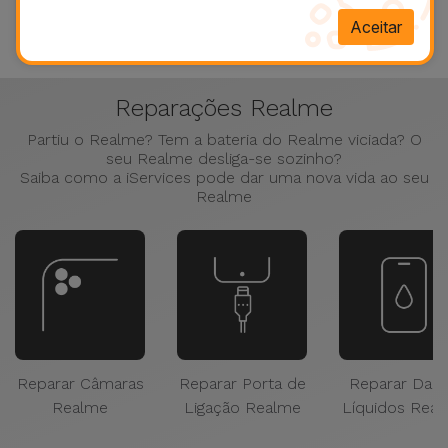
Saber mais
Aceitar
Reparações Realme
Partiu o Realme? Tem a bateria do Realme viciada? O
seu Realme desliga-se sozinho?
Saiba como a iServices pode dar uma nova vida ao seu
Realme
Reparar Câmaras
Reparar Porta de
Reparar Dan
Realme
Ligação Realme
Líquidos Rea