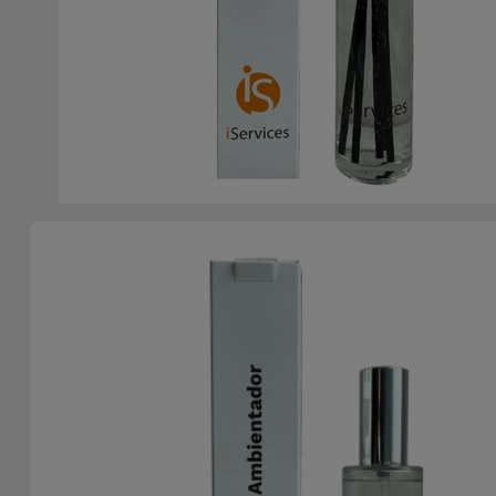
Apple Watch
Adaptadores
Samsung
Recondicionados
Capas e
Xiaomi
Samsung
Películas
Recondicionados
Huawei
Powerbanks
iMac
Recondicionados
Oppo
Carregadores
Consolas
OnePlus
Auriculares
Recondicionadas
e Colunas
Google
Ver
Smartwatches
tudo
Dyson
e Braceletes
TCL
Correntes