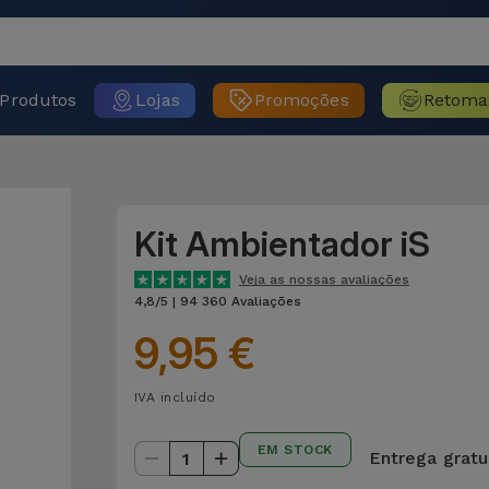
Produtos
Lojas
Promoções
Retoma
Kit Ambientador iS
Veja as nossas avaliações
4,8/5 | 94 360 Avaliações
9,95 €
IVA incluído
EM STOCK
Entrega gratui
1