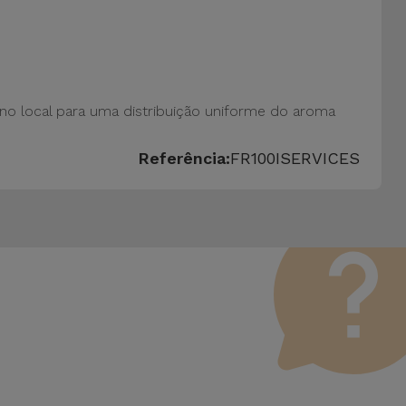
 no local para uma distribuição uniforme do aroma
Referência:
FR100ISERVICES
 Vale lembrar que todos os equipamentos recondicionados