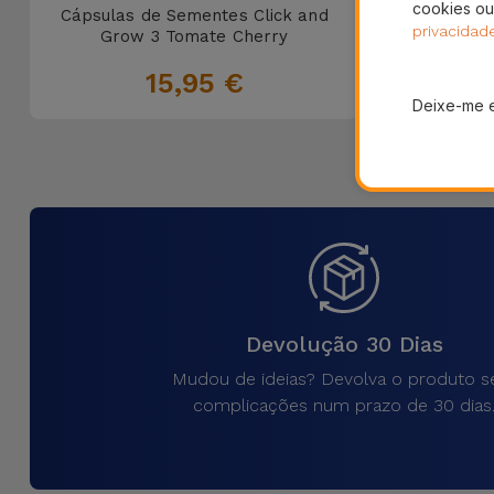
cookies ou
Cápsulas de Sementes Click and
Cápsula
privacidad
Grow 3 Tomate Cherry
G
15,95 €
Deixe-me 
Devolução 30 Dias
Mudou de ideias? Devolva o produto 
complicações num prazo de 30 dias