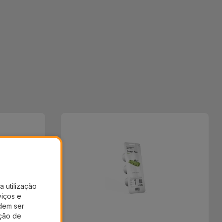
a utilização
viços e
dem ser
ação de