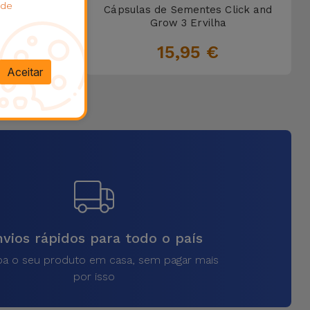
 de
lick and
Cápsulas de Sementes Click and
rmelha
Grow 3 Ervilha
15,95 €
Aceitar
vios rápidos para todo o país
a o seu produto em casa, sem pagar mais
por isso