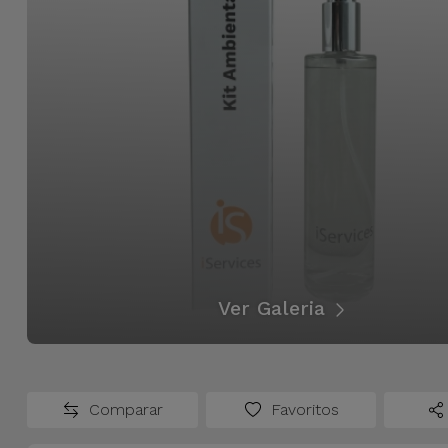
Bicicleta
Acessórios
de
Computador
Acessórios
iPad e
Tablet
Kids
Ver Galeria
Ver
tudo
Comparar
Favoritos