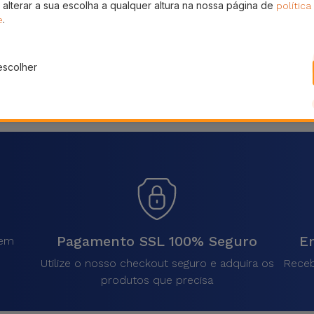
 alterar a sua escolha a qualquer altura na nossa página de
política
s de Sementes Click and
Cápsulas de Sementes C
.
e
row 3 Malagueta
Grow 3 Malagueta Ve
15,95 €
15,95 €
escolher
Pagamento SSL 100% Seguro
En
sem
.
Utilize o nosso checkout seguro e adquira os
Receb
produtos que precisa