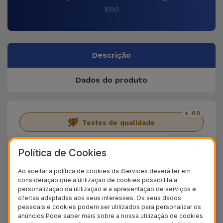
isso
Descrição
Dados do produto
+ 40
Testes de qualidade
+ 100.000
Clientes satisfeitos
Política de Cookies
36 Meses
Ao aceitar a política de cookies da iServices deverá ter em
Garantia Duradoura
consideração que a utilização de cookies possibilita a
personalização da utilização e a apresentação de serviços e
24H
ofertas adaptadas aos seus interesses. Os seus dados
Entrega Grátis
pessoais e cookies podem ser utilizados para personalizar os
anúncios.Pode saber mais sobre a nossa utilização de cookies