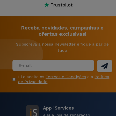
★
Trustpilot
Receba novidades, campanhas e
ofertas exclusivas!
Subscreva a nossa newsletter e fique a par de
tudo
Li e aceito os
Termos e Condições
e a
Política
de Privacidade
App iServices
A sua loja de reparação