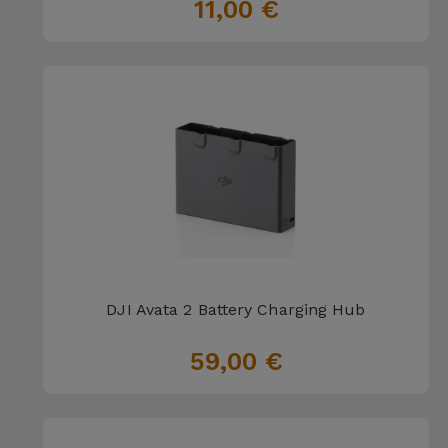
Bicicleta
11,00 €
Acessórios
de
Computador
Acessórios
iPad e
Tablet
Kids
DJI Avata 2 Battery Charging Hub
Ver
tudo
59,00 €