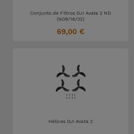
para
Outras
Telemóvel
Conjunto de Filtros DJI Avata 2 ND
Marcas
(ND8/16/32)
Gadgets
69,00 €
Ver
tudo
Higiene
e Casa
Carteiras,
Bolsas e
Malas
Localizadores
e Acessórios
Mobilidade,
Hélices DJI Avata 2
Auto e