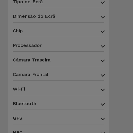
para
Tipo de Ecrã
Outras
Telemóvel
Marcas
Dimensão do Ecrã
Gadgets
Chip
Ver
tudo
Higiene
Processador
e Casa
Câmara Traseira
Carteiras,
Bolsas e
Câmara Frontal
Malas
Wi-Fi
Localizadores
e Acessórios
Bluetooth
GPS
Mobilidade,
Auto e
NFC