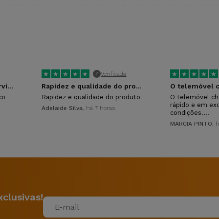
el na iServices com capacidade de armazenamento de 1
 na iServices?
e um Samsung Galaxy A52 Recondicionado na Loja Online,
★
★
★
★
★
★
★
★
★
★
Verificada
✓
Ótimo atendimento e servico
Rapidez e qualidade do produto
co
Rapidez e qualidade do produto
O telemóvel ch
rápido e em ex
Adelaide Silva
, há 7 horas
condições.…
MARCIA PINTO
, 
clusivas!