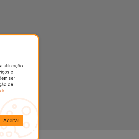
a utilização
viços e
dem ser
ação de
 de
Aceitar