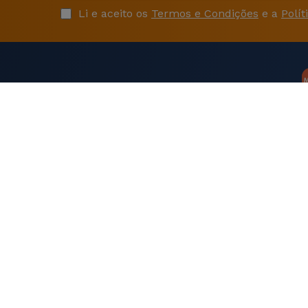
Li e aceito os
Termos e Condições
e a
Polít