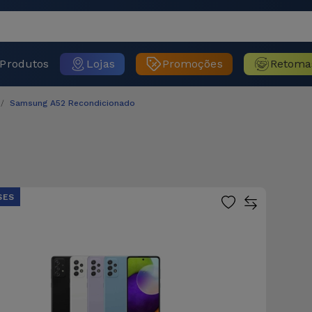
Produtos
Lojas
Promoções
Retoma
Samsung A52 Recondicionado
SES