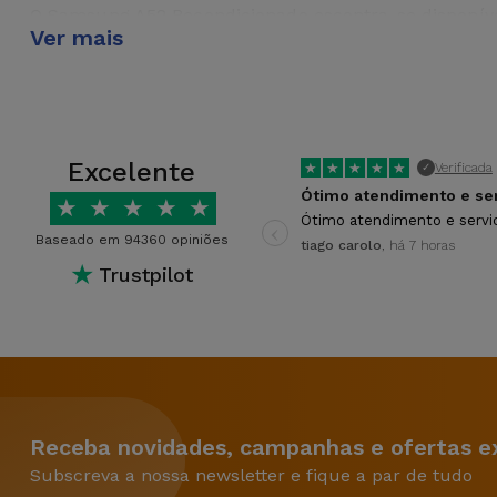
O Samsung A52 Recondicionado escontra-se disponív
Ver mais
Qual é a garantia do Samsung A52
A iServices oferece 3 anos de garantia na compra d
Excelente
★
★
★
★
★
Verificada
✓
★
★
★
★
★
‹
Ótimo atendimento e servi
Baseado em 94360 opiniões
tiago carolo
, há 7 horas
★
Trustpilot
Receba novidades, campanhas e ofertas ex
Subscreva a nossa newsletter e fique a par de tudo