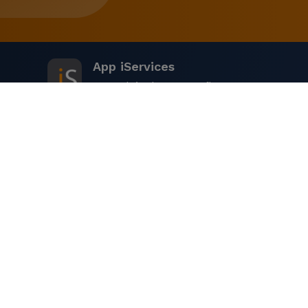
App iServices
A sua loja de reparação
A iServices
Loja Online
Lojas Perto de Si
+ iServices