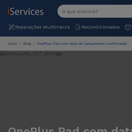
MENU
Ver
tudo
Reparações
Reparações Multimarca
Recondicionados
Multimarca
Início
Blog
OnePlus Pad com data de lançamento confirmada!
Por
Recondicionados
Avaria
iPhones
Produtos
iPhone
Recondicionados
DJI
Lojas
iPad
MacBooks
Drones
Recondicionados
Macbook
Promoções
Novidades
/ iMac
iPads
Recondicionados
Retomas
Cabos
Watch
OnePlus Pad com dat