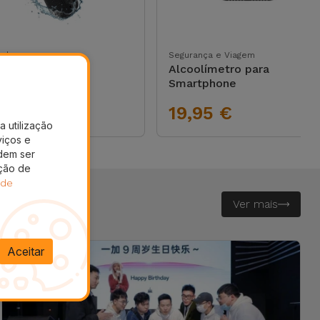
ades
Segurança e Viagem
na Bluetooth
Alcoolímetro para
dPulse
Smartphone
,95 €
19,95 €
a utilização
viços e
dem ser
ação de
 de
Ver mais
Aceitar