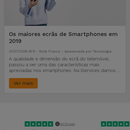
Os maiores ecrãs de Smartphones em
2019
01/07/2019 18:11 - Rute Franco - Apaixonada por Tecnologia
A qualidade e dimensão do ecrã do telemóvel,
passou a ser uma das características mais
apreciadas nos smartphones. Na iServices damos a
conhecer os maiores ecrãs de 2019.
Ver mais
★
★
★
★
★
★
★
★
★
★
Verificada
✓