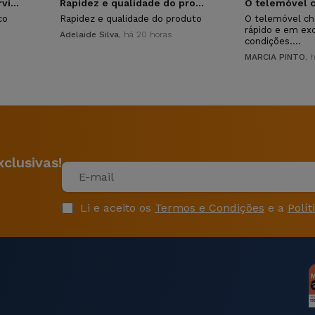
Ótimo atendimento e servico
Rapidez e qualidade do produto
co
Rapidez e qualidade do produto
O telemóvel ch
rápido e em ex
Adelaide Silva
, há 20 horas
condições.…
MARCIA PINTO
, 
clusivas!
Li e aceito os
Termos e Condições
e a
Polít