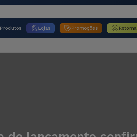
Produtos
Lojas
Promoções
Retoma
a de lançamento confi