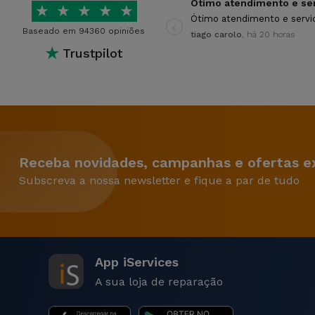
★
★
★
★
★
‹
Ótimo atendimento e servi
Baseado em 94360 opiniões
tiago carolo
, há 20 horas
★
Trustpilot
Receba novidades, campanhas e ofertas ex
Subscreva a nossa newsletter e fique a par de tudo
App iServices
A sua loja de reparação