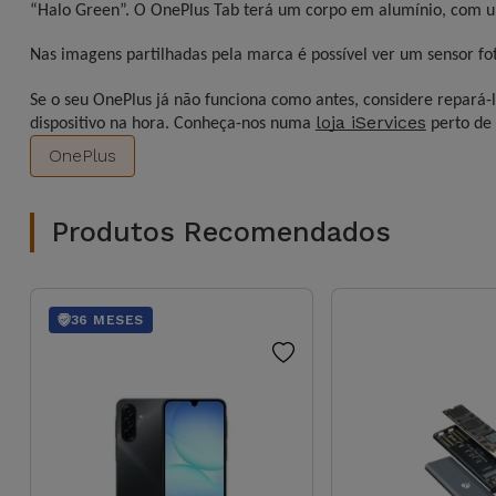
para
“Halo Green”. O OnePlus Tab terá um corpo em alumínio, com
Outras
Telemóvel
Marcas
Nas imagens partilhadas pela marca é possível ver um sensor fot
Gadgets
Se o seu OnePlus já não funciona como antes, considere repará-l
Ver
loja iServices
dispositivo na hora. Conheça-nos numa
perto de 
tudo
Higiene
OnePlus
e Casa
Produtos Recomendados
Carteiras,
Bolsas e
Malas
36 MESES
Localizadores
e Acessórios
Mobilidade,
Auto e