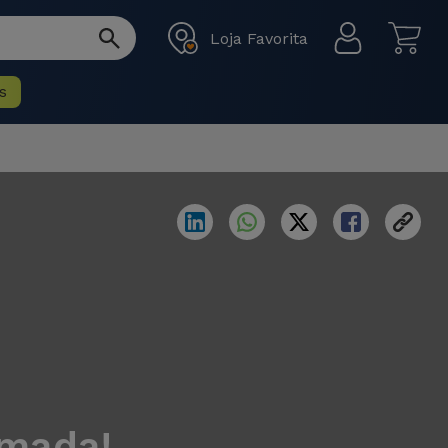
Loja Favorita
s
rmada!