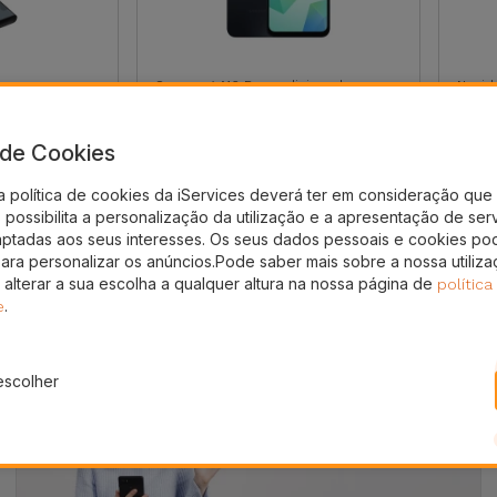
Samsung A16 Recondicionado
Novid
 Externo
Samsung Galaxy A16
Colu
Soun
a de Cookies
163,84 €
34
a política de cookies da iServices deverá ter em consideração que 
possibilita a personalização da utilização e a apresentação de ser
aptadas aos seus interesses. Os seus dados pessoais e cookies po
para personalizar os anúncios.Pode saber mais sobre a nossa utiliz
 alterar a sua escolha a qualquer altura na nossa página de
política
.
e
escolher