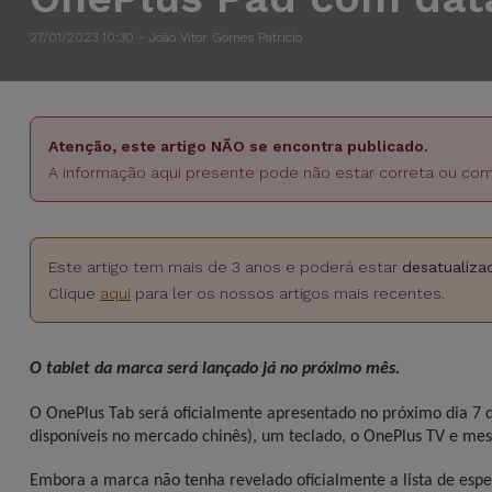
Apple Watch
Adaptadores
Samsung
Recondicionados
27/01/2023 10:30 - João Vitor Gomes Patrício
Capas e
Xiaomi
Samsung
Películas
Recondicionados
Atenção, este artigo NÃO se encontra publicado.
Huawei
A informação aqui presente pode não estar correta ou com
Powerbanks
iMac
Recondicionados
Oppo
Carregadores
Este artigo tem mais de 3 anos e poderá estar
desatualiza
Consolas
OnePlus
Clique
aqui
para ler os nossos artigos mais recentes.
Auriculares
Recondicionadas
e Colunas
Google
Ver
O tablet da marca será lançado já no próximo mês.
Smartwatches
tudo
Dyson
e Braceletes
O OnePlus Tab será oficialmente apresentado no próximo dia 7
disponíveis no mercado chinês), um teclado, o OnePlus TV e me
TCL
Correntes
Embora a marca não tenha revelado oficialmente a lista de espe