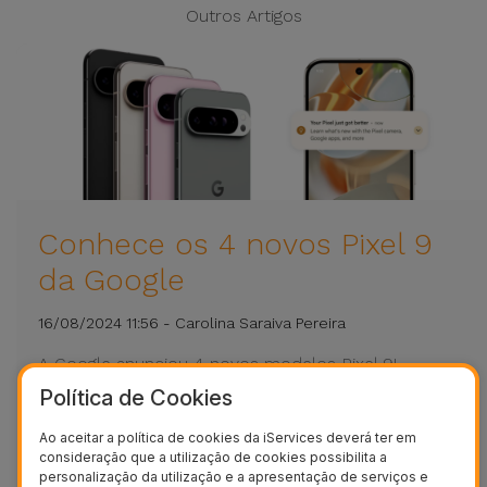
Outros Artigos
Conhece os 4 novos Pixel 9
da Google
16/08/2024 11:56 - Carolina Saraiva Pereira
A Google anunciou 4 novos modelos Pixel 9!
Descobre no blog da iServices todas as novidades
Política de Cookies
deste Smartphone que promete ser uma bela opção
Ao aceitar a política de cookies da iServices deverá ter em
para ti.
consideração que a utilização de cookies possibilita a
personalização da utilização e a apresentação de serviços e