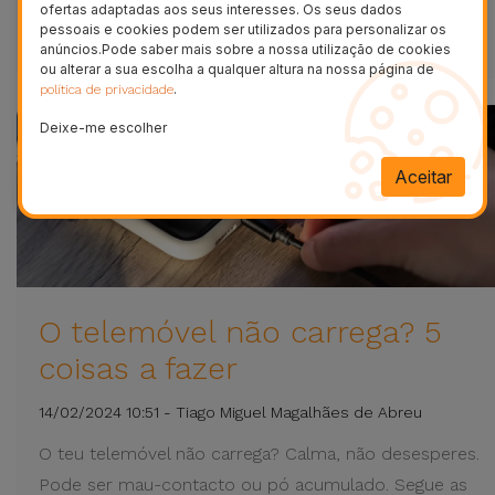
ofertas adaptadas aos seus interesses. Os seus dados
VER MAIS
pessoais e cookies podem ser utilizados para personalizar os
anúncios.Pode saber mais sobre a nossa utilização de cookies
ou alterar a sua escolha a qualquer altura na nossa página de
.
política de privacidade
Deixe-me escolher
Aceitar
O telemóvel não carrega? 5
coisas a fazer
14/02/2024 10:51 - Tiago Miguel Magalhães de Abreu
O teu telemóvel não carrega? Calma, não desesperes.
Pode ser mau-contacto ou pó acumulado. Segue as