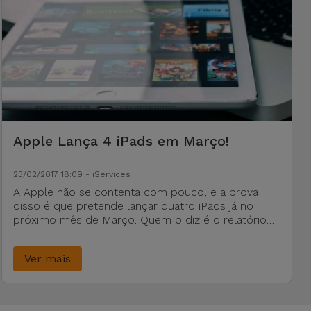
Apple Lança 4 iPads em Março!
23/02/2017 18:09 - iServices
A Apple não se contenta com pouco, e a prova
disso é que pretende lançar quatro iPads já no
próximo mês de Março. Quem o diz é o relatório
da Macotakara, que vem confirmar alguns rumores
já lançados anteriormente. No entanto, há
Ver mais
novidades.