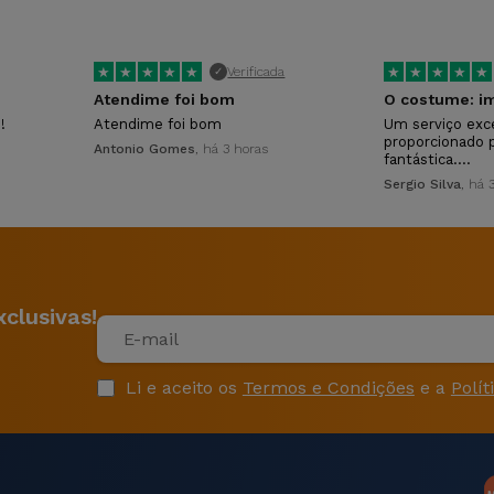
★
★
★
★
★
★
★
★
★
★
Verificada
✓
Atendime foi bom
O costume: im
!
Atendime foi bom
Um serviço exc
proporcionado 
Antonio Gomes
, há 3 horas
fantástica.…
Sergio Silva
, há 
clusivas!
Li e aceito os
Termos e Condições
e a
Polít