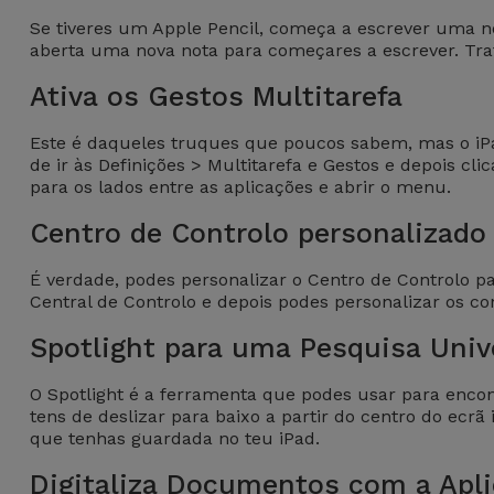
para
Se tiveres um Apple Pencil, começa a escrever uma no
Outras
Telemóvel
aberta uma nova nota para começares a escrever. Trat
Marcas
Ativa os Gestos Multitarefa
Gadgets
Ver
tudo
Este é daqueles truques que poucos sabem, mas o iPad s
Higiene
de ir às Definições > Multitarefa e Gestos e depois cl
e Casa
para os lados entre as aplicações e abrir o menu.
Centro de Controlo personalizado
Carteiras,
Bolsas e
É verdade, podes personalizar o Centro de Controlo pa
Malas
Central de Controlo e depois podes personalizar os c
Spotlight para uma Pesquisa Univ
Localizadores
e Acessórios
O Spotlight é a ferramenta que podes usar para enco
tens de deslizar para baixo a partir do centro do ecrã
que tenhas guardada no teu iPad.
Mobilidade,
Auto e
Digitaliza Documentos com a Apl