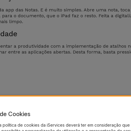
 da app das Notas. E é muito simples. Abre uma nota, toca
para o documento, que o iPad faz o resto. Feita a digital
ais limpo.
idade
umentar a produtividade com a implementação de atalhos
rnar entre as aplicações abertas. Desta forma, basta pre
36 MESES
a de Cookies
a política de cookies da iServices deverá ter em consideração que 
possibilita a personalização da utilização e a apresentação de ser