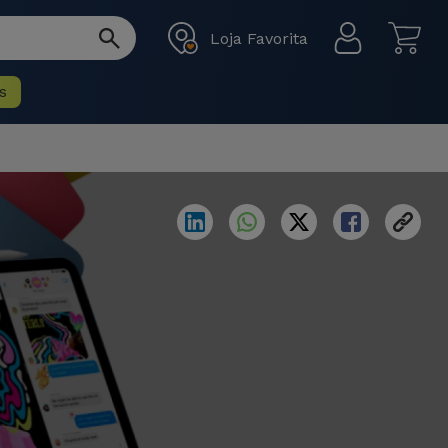
Loja Favorita
s