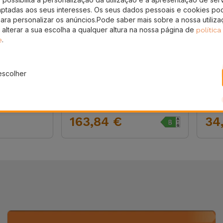
aptadas aos seus interesses. Os seus dados pessoais e cookies po
para personalizar os anúncios.Pode saber mais sobre a nossa utiliz
 alterar a sua escolha a qualquer altura na nossa página de
política
.
e
escolher
Samsung A16 Recondicionado
Novid
 Externo
Samsung Galaxy A16
Colu
Soun
163,84 €
34