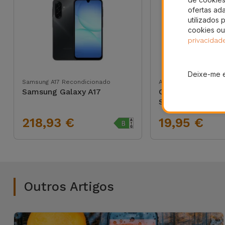
ofertas ad
utilizados 
cookies ou
privacidad
Deixe-me 
Samsung A17 Recondicionado
Armazenamento
Samsung Galaxy A17
Caixa para Disco
SSD
218,93 €
19,95 €
Outros Artigos