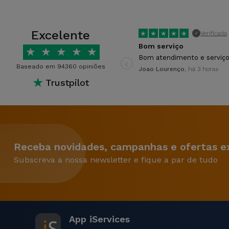
Excelente
★
★
★
★
★
Verificada
✓
Bom serviço
★
★
★
★
★
‹
Bom atendimento e serviço
Baseado em 94360 opiniões
Joao Lourenço
, há 3 horas
★
Trustpilot
Receba novidades, campanhas e ofertas ex
Subscreva a nossa newsletter e fique a par de tudo
App iServices