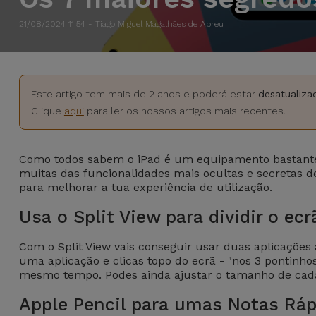
Apple Watch
Adaptadores
Samsung
Recondicionados
21/08/2024 11:54 - Tiago Miguel Magalhães de Abreu
Capas e
Xiaomi
Samsung
Películas
Recondicionados
Este artigo tem mais de 2 anos e poderá estar
desatualiza
Huawei
Clique
aqui
para ler os nossos artigos mais recentes.
Powerbanks
iMac
Recondicionados
Oppo
Carregadores
Como todos sabem o iPad é um equipamento bastante 
muitas das funcionalidades mais ocultas e secretas de
Consolas
OnePlus
para melhorar a tua experiência de utilização.
Auriculares
Recondicionadas
e Colunas
Usa o Split View para dividir o ecr
Google
Ver
Com o Split View vais conseguir usar duas aplicações 
Smartwatches
tudo
Dyson
uma aplicação e clicas topo do ecrã - "nos 3 pontinho
e Braceletes
mesmo tempo. Podes ainda ajustar o tamanho de cada
TCL
Apple Pencil para umas Notas Ráp
Correntes