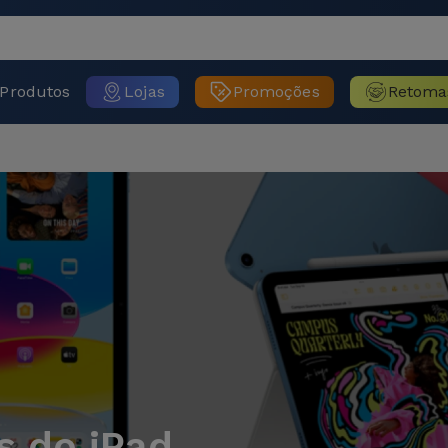
Produtos
Lojas
Promoções
Retoma
s do iPad