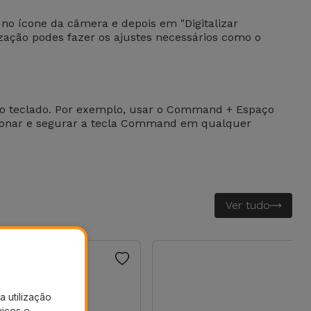
 no ícone da câmera e depois em "Digitalizar
ização podes fazer os ajustes necessários como o
 no teclado. Por exemplo, usar o Command + Espaço
ssionar e segurar a tecla Command em qualquer
Ver tudo
a utilização
viços e