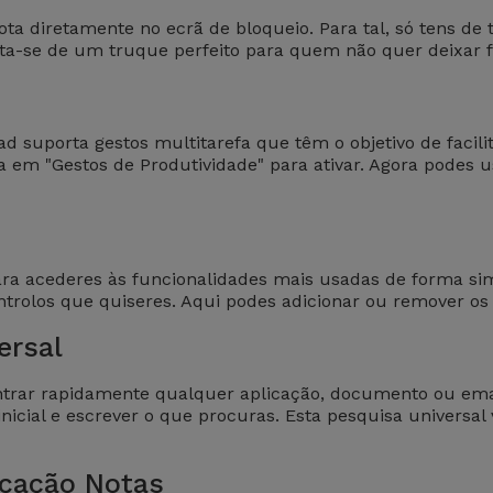
ta diretamente no ecrã de bloqueio. Para tal, só tens de
a-se de um truque perfeito para quem não quer deixar fu
uporta gestos multitarefa que têm o objetivo de facilitar
ica em "Gestos de Produtividade" para ativar. Agora podes u
ra acederes às funcionalidades mais usadas de forma simpl
ontrolos que quiseres. Aqui podes adicionar ou remover os
ersal
ntrar rapidamente qualquer aplicação, documento ou emai
 inicial e escrever o que procuras. Esta pesquisa universal
icação Notas