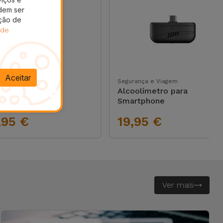
dem ser
ação de
 de
Aceitar
ades
Segurança e Viagem
na Bluetooth
Alcoolímetro para
dPulse
Smartphone
,95 €
19,95 €
Ver mais