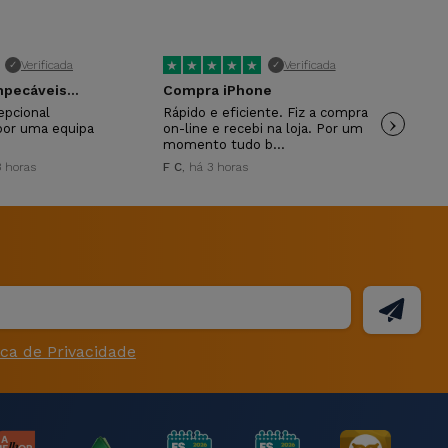
★
★
★
★
★
★
Verificada
Verificada
✓
✓
pecáveis...
Compra iPhone
Mu
epcional
Rápido e eficiente. Fiz a compra
›
Mui
por uma equipa
on-line e recebi na loja. Por um
ANT
momento tudo b…
3 horas
F C
, há 3 horas
ica de Privacidade