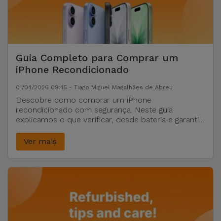
para
Outras
Telemóvel
Marcas
Gadgets
Ver
Guia Completo para Comprar um
tudo
iPhone Recondicionado
Higiene
e Casa
01/04/2026 09:45 - Tiago Miguel Magalhães de Abreu
Descobre como comprar um iPhone
Carteiras,
recondicionado com segurança. Neste guia
explicamos o que verificar, desde bateria e garantia
Bolsas e
até ao estado do equipamento.
Malas
Ver mais
Localizadores
e Acessórios
Mobilidade,
Auto e