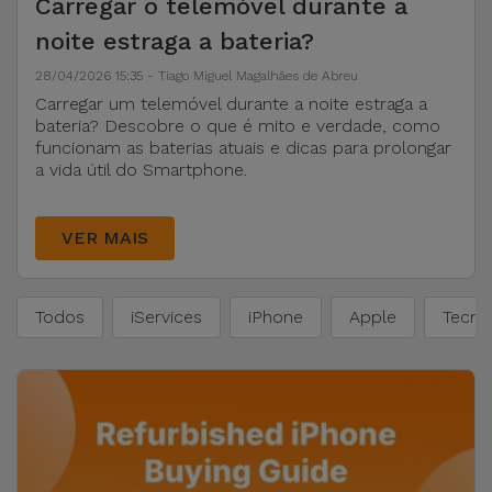
Carregar o telemóvel durante a
Apple Watch
Adaptadores
Samsung
noite estraga a bateria?
Recondicionados
28/04/2026 15:35 - Tiago Miguel Magalhães de Abreu
Capas e
Xiaomi
Samsung
Carregar um telemóvel durante a noite estraga a
Películas
bateria? Descobre o que é mito e verdade, como
Recondicionados
funcionam as baterias atuais e dicas para prolongar
Huawei
a vida útil do Smartphone.
Powerbanks
iMac
Recondicionados
Oppo
VER MAIS
Carregadores
Consolas
OnePlus
Auriculares
Recondicionadas
Todos
iServices
iPhone
Apple
Tecno
e Colunas
Google
Ver
Smartwatches
tudo
Dyson
e Braceletes
TCL
Correntes