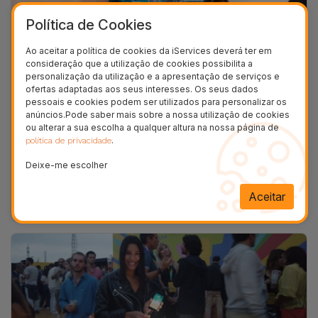
Política de Cookies
Ao aceitar a política de cookies da iServices deverá ter em
consideração que a utilização de cookies possibilita a
personalização da utilização e a apresentação de serviços e
ofertas adaptadas aos seus interesses. Os seus dados
Baterias - Guia completo da iServices
pessoais e cookies podem ser utilizados para personalizar os
anúncios.Pode saber mais sobre a nossa utilização de cookies
11/03/2024 15:43 - Tiago Miguel Magalhães de Abreu
ou alterar a sua escolha a qualquer altura na nossa página de
Sabe tudo sobre as Baterias dos Smartphones
.
política de privacidade
Recondicionados e iPhones Recondicionados da
iServices. Lê atentamente este guia completo da
Deixe-me escolher
iServices.
Aceitar
Ver mais