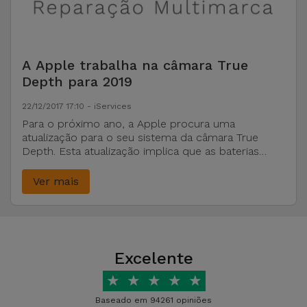
A Apple trabalha na câmara True
Depth para 2019
22/12/2017 17:10 - iServices
Para o próximo ano, a Apple procura uma
atualização para o seu sistema da câmara True
Depth. Esta atualização implica que as baterias
sejam maiores. A Apple acredita que a adoção da
câmara para detetar 3D criará uma procura por
Ver mais
baterias com maior ...
Excelente
★
★
★
★
★
Baseado em 94261 opiniões