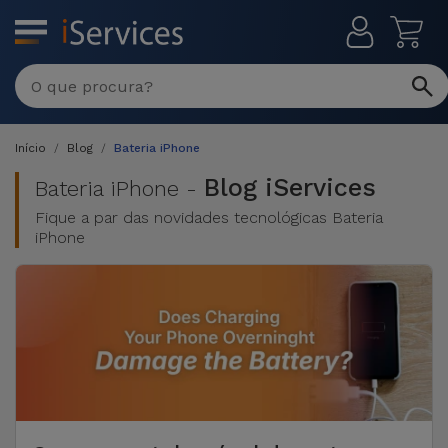
MENU
Reparações
Multimarca
Início
Blog
Bateria iPhone
Por
Recondicionados
Avaria
Blog iServices
Bateria iPhone -
Fique a par das novidades tecnológicas Bateria
iPhones
Produtos
iPhone
iPhone
Recondicionados
DJI
Lojas
iPad
MacBooks
Drones
Recondicionados
Macbook
Promoções
Novidades
/ iMac
iPads
Recondicionados
Retomas
Cabos
Watch