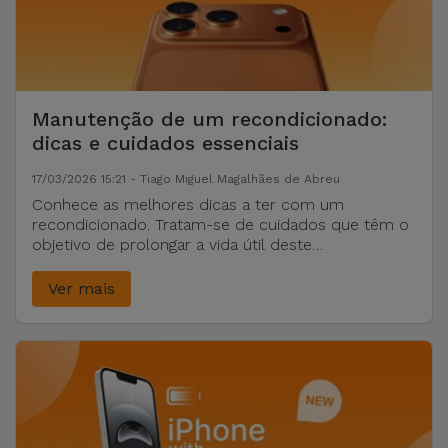
Bicicleta
Acessórios
de
Computador
Manutenção de um recondicionado:
dicas e cuidados essenciais
Acessórios
17/03/2026 15:21 - Tiago Miguel Magalhães de Abreu
iPad e
Conhece as melhores dicas a ter com um
Tablet
recondicionado. Tratam-se de cuidados que têm o
objetivo de prolongar a vida útil deste
Kids
equipamento.
Ver mais
Ver
tudo