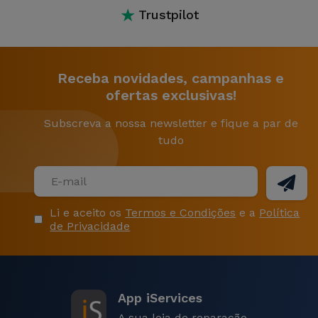
★
Trustpilot
Receba novidades, campanhas e
ofertas exclusivas!
Subscreva a nossa newsletter e fique a par de
tudo
Li e aceito os
Termos e Condições
e a
Política
de Privacidade
App iServices
A sua loja de reparação