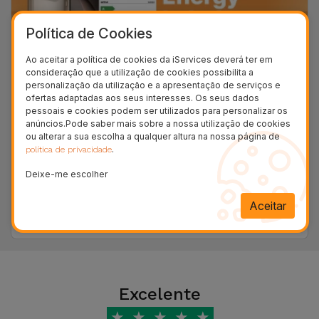
Bicicleta
Política de Cookies
Acessórios
de
Ao aceitar a política de cookies da iServices deverá ter em
consideração que a utilização de cookies possibilita a
Computador
personalização da utilização e a apresentação de serviços e
iServices com etiqueta energética nos
ofertas adaptadas aos seus interesses. Os seus dados
Smartphones e Tablets
pessoais e cookies podem ser utilizados para personalizar os
Acessórios
anúncios.Pode saber mais sobre a nossa utilização de cookies
iPad e
ou alterar a sua escolha a qualquer altura na nossa página de
14/07/2025 12:36 - Tiago Miguel Magalhães de Abreu
Tablet
.
política de privacidade
A nova regulamentação da União Europeia sobre
etiquetas energéticas para Smartphones e Tablets
Deixe-me escolher
já se encontra disponível na iServices.
Kids
Aceitar
Ver mais
Ver
tudo
Excelente
★
★
★
★
★