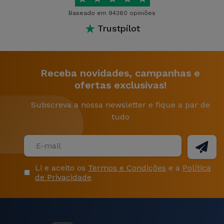
Baseado em 94360 opiniões
★
Trustpilot
Receba novidades, campanhas e
ofertas exclusivas!
Subscreva a nossa newsletter e fique a par de
tudo
Li e aceito os
Termos e Condições
e a
Política
de Privacidade