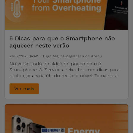
para
Outras
Telemóvel
Marcas
Gadgets
Ver
5 Dicas para que o Smartphone não
tudo
Higiene
aquecer neste verão
e Casa
21/07/2025 14:48 - Tiago Miguel Magalhães de Abreu
No verão todo o cuidado é pouco com o
Carteiras,
Smartphone. A iServices deixa-te umas dicas para
Bolsas e
prolongar a vida útil do teu telemóvel. Toma nota.
Malas
Ver mais
Localizadores
e Acessórios
Mobilidade,
Auto e