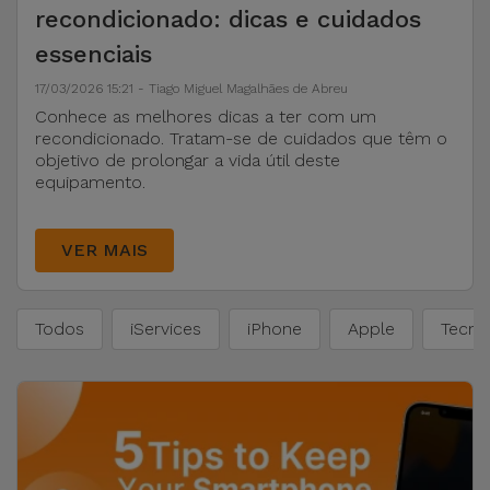
Apple Watch
recondicionado: dicas e cuidados
Adaptadores
Samsung
Recondicionados
essenciais
Capas e
17/03/2026 15:21 - Tiago Miguel Magalhães de Abreu
Xiaomi
Samsung
Conhece as melhores dicas a ter com um
Películas
Recondicionados
recondicionado. Tratam-se de cuidados que têm o
Huawei
objetivo de prolongar a vida útil deste
Powerbanks
equipamento.
iMac
Recondicionados
Oppo
Carregadores
VER MAIS
Consolas
OnePlus
Auriculares
Recondicionadas
e Colunas
Todos
iServices
iPhone
Apple
Tecno
Google
Ver
Smartwatches
tudo
Dyson
e Braceletes
TCL
Correntes