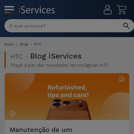
MENU
Reparações
Multimarca
Início
Blog
HTC
Por
Recondicionados
Avaria
Blog iServices
HTC -
Fique a par das novidades tecnológicas HTC
iPhones
Produtos
iPhone
Recondicionados
DJI
Lojas
iPad
MacBooks
Drones
Recondicionados
Macbook
Promoções
Novidades
/ iMac
iPads
Recondicionados
Retomas
Cabos
Watch
Manutenção de um