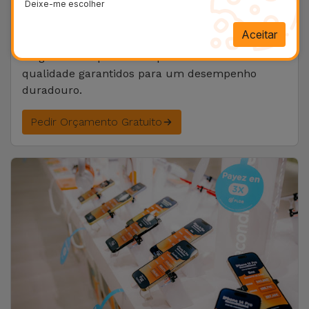
Deixe-me escolher
Nintendo Switch
e até os seus aspiradores
Dyson
.
Aceitar
Diagnóstico rápido e componentes de alta
qualidade garantidos para um desempenho
duradouro.
Pedir Orçamento Gratuito