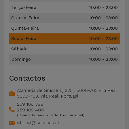
Bicicleta
Terça-Feira
10:00 - 23:00
Acessórios
Quarta-Feira
10:00 - 23:00
de
Quinta-Feira
10:00 - 23:00
Computador
Sexta-Feira
10:00 - 23:00
Acessórios
Sábado
10:00 - 23:00
iPad e
Domingo
10:00 - 23:00
Tablet
Kids
Contactos
Alameda de Grasse Lj 225 , 5000-703 Vila Real
,
Ver
5000-703
,
Vila Real
,
Portugal
tudo
259 108 399
259 108 400
(Chamada para a rede fixa nacional)
vilareal@iservices.pt