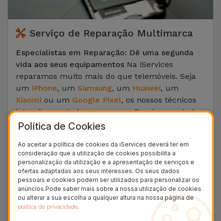
Serviço de Reparação Multimarca
Especialistas em Reparação: Dê uma segunda
vida aos seus equipamentos
Na iServices
reparamos muito mais do que telemóveis. Seja
um
iPhone
, um
Samsung
, um
Huawei
, um
Xiaomi
ou um
Google Pixel
, os nossos técnicos
intervêm em todas as marcas. Dominamos todos
os tipos de reparação: substituição de ecrã
Política de Cookies
partido, mudança de bateria, recuperação de
Ao aceitar a política de cookies da iServices deverá ter em
dados, reparação do conector de carga ou do
consideração que a utilização de cookies possibilita a
vidro traseiro, e muito mais.
personalização da utilização e a apresentação de serviços e
ofertas adaptadas aos seus interesses. Os seus dados
A sua informática e os seus tempos livres
pessoais e cookies podem ser utilizados para personalizar os
anúncios.Pode saber mais sobre a nossa utilização de cookies
também estão em boas mãos: reparamos os
ou alterar a sua escolha a qualquer altura na nossa página de
seus computadores (
MacBook da Apple
,
Asus
,
.
política de privacidade
Dell
), os seus tablets
iPad
, as suas consolas