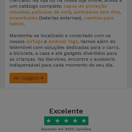
mercado. Na loja ou na nossa loja online, aceda a
um catálogo completo:
capas de proteção
robustas
,
películas de ecrã
,
auriculares sem fios
,
powerbanks
(baterias externas),
canetas para
tablet
.
Mantenha-se localizado e conectado com os
nossos
AirTags
e
Android Tags
. Vamos além do
telemóvel com soluções dedicadas para o carro,
a bicicleta, a casa e até gadgets divertidos para
as crianças. Na iServices, encontre o acessório
indispensável para cada momento do seu dia.
Ver Gadgets
Excelente
★
★
★
★
★
Baseado em 94315 opiniões