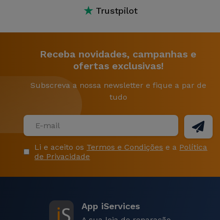
★
Trustpilot
Receba novidades, campanhas e
ofertas exclusivas!
Subscreva a nossa newsletter e fique a par de
tudo
Li e aceito os
Termos e Condições
e a
Política
de Privacidade
App iServices
A sua loja de reparação