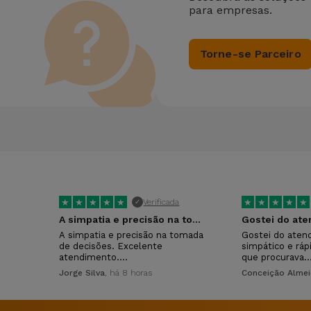
para empresas.
Torne-se Parceiro
★
★
★
★
★
★
★
★
★
★
Verificada
✓
A simpatia e precisão na tomada de…
Gostei do at
A simpatia e precisão na tomada
Gostei do aten
de decisões. Excelente
simpático e ráp
atendimento.…
que procurava.
Jorge Silva
, há 8 horas
Conceição Alme