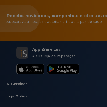
Receba novidades, campanhas e ofertas ex
Subscreva a nossa newsletter e fique a par de tudo
App iServices
A sua loja de reparação
A iServices
Loja Online