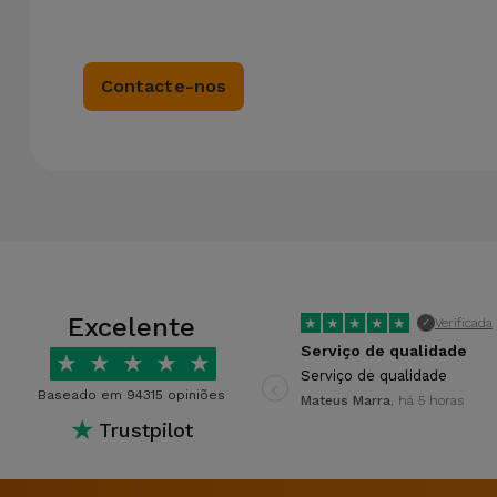
Contacte-nos
Excelente
★
★
★
★
★
Verificada
✓
Serviço de qualidade
★
★
★
★
★
‹
Serviço de qualidade
Baseado em 94315 opiniões
Mateus Marra
, há 5 horas
★
Trustpilot