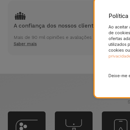
Polític
A confiança dos nossos clientes
Ao aceitar 
de cookies 
Mais de 90 mil opiniões e avaliações no Trustpilot
ofertas ad
Saber mais
utilizados 
cookies ou
privacidad
Deixe-me 
Partiu o Al
S