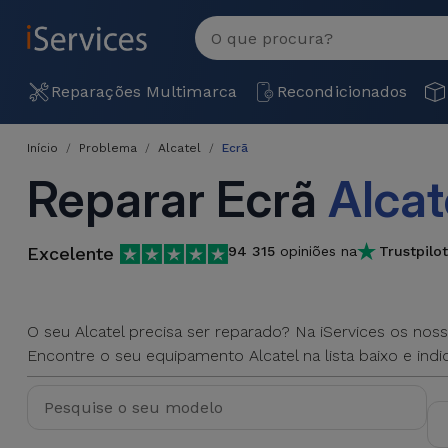
MENU
Ver
tudo
Reparações
Reparações Multimarca
Recondicionados
Multimarca
Início
Problema
Alcatel
Ecrã
Por
Recondicionados
Reparar Ecrã
Alcat
Avaria
iPhones
Produtos
iPhone
Recondicionados
Excelente
94 315
opiniões na
Trustpilot
DJI
Lojas
iPad
MacBooks
Drones
Recondicionados
O seu Alcatel precisa ser reparado? Na iServices os no
Macbook
Encontre o seu equipamento Alcatel na lista baixo e indiq
Promoções
Novidades
/ iMac
iPads
Recondicionados
Retomas
Cabos
Watch