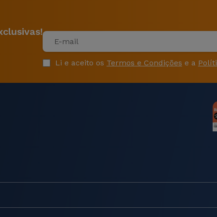
clusivas!
Li e aceito os
Termos e Condições
e a
Polít