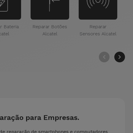
r Bateria
Reparar Botões
Reparar
Re
catel
Alcatel
Sensores Alcatel
paração para Empresas.
 de reparação de smartphones e computadores