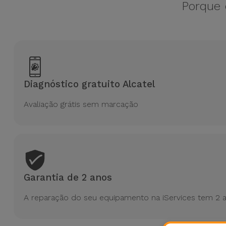
Bicicleta
Porque 
Acessórios
de
Computador
Acessórios
Diagnóstico gratuito Alcatel
iPad e
Tablet
Avaliação grátis sem marcação
Kids
Ver
tudo
Garantia de 2 anos
A reparação do seu equipamento na iServices tem 2 a