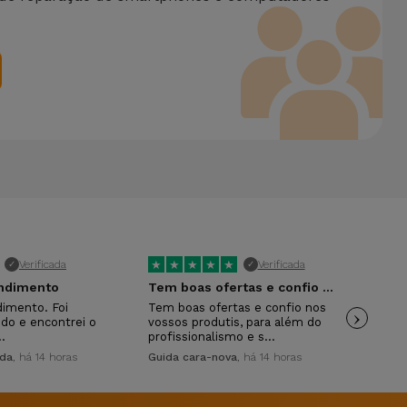
★
★
★
★
★
★
Verificada
Verificada
✓
✓
endimento
Tem boas ofertas e confio nos vossos…
A e
dimento. Foi
Tem boas ofertas e confio nos
›
A e
ido e encontrei o
vossos produtis, para além do
Ate
…
profissionalismo e s…
Mai
ida
, há 14 horas
Guida cara-nova
, há 14 horas