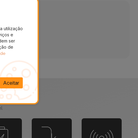
a utilização
viços e
dem ser
ação de
 de
Aceitar
-se sozinho?
el