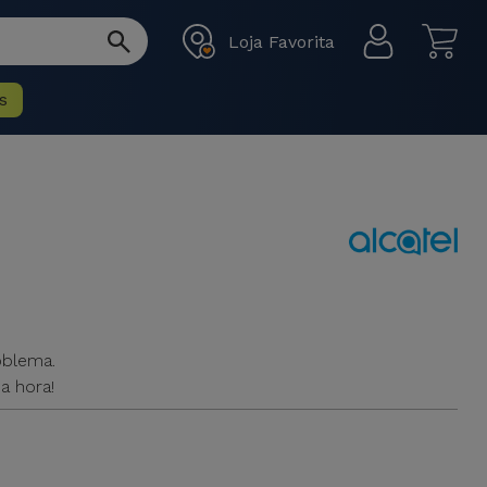
Loja Favorita
s
oblema.
a hora!