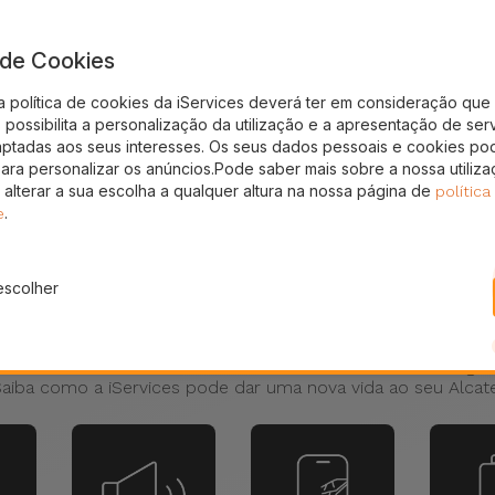
a de Cookies
a política de cookies da iServices deverá ter em consideração que 
possibilita a personalização da utilização e a apresentação de ser
aptadas aos seus interesses. Os seus dados pessoais e cookies po
para personalizar os anúncios.Pode saber mais sobre a nossa utiliz
 alterar a sua escolha a qualquer altura na nossa página de
política
.
e
escolher
Reparações Alcatel
catel? Tem a bateria do Alcatel viciada? O seu Alcatel desliga
aiba como a iServices pode dar uma nova vida ao seu Alcat