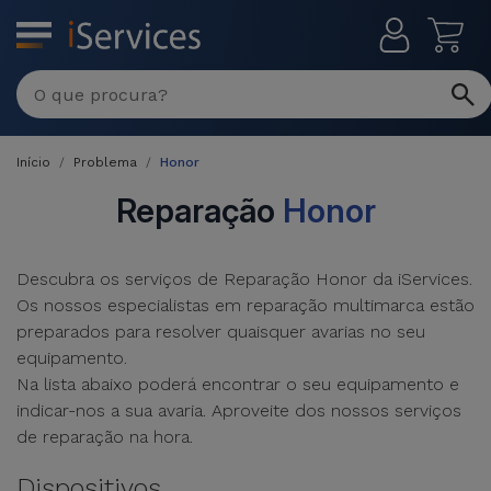
MENU
Reparações
Multimarca
Início
Problema
Honor
Por
Recondicionados
Avaria
Reparação
Honor
iPhones
Produtos
iPhone
Recondicionados
Descubra os serviços de Reparação Honor da iServices.
Os nossos especialistas em reparação multimarca estão
DJI
Lojas
iPad
MacBooks
preparados para resolver quaisquer avarias no seu
Drones
Recondicionados
equipamento.
Macbook
Na lista abaixo poderá encontrar o seu equipamento e
Promoções
Novidades
/ iMac
indicar-nos a sua avaria. Aproveite dos nossos serviços
iPads
de reparação na hora.
Recondicionados
Retomas
Cabos
Watch
Dispositivos