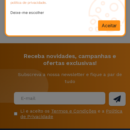
Bicicleta
Excelente
.
política de privacidade
★
★
★
★
★
Deixe-me escolher
Acessórios
Baseado em 94360 opiniões
de
Aceitar
★
Trustpilot
Computador
Acessórios
iPad e
Receba novidades, campanhas e
Tablet
ofertas exclusivas!
Subscreva a nossa newsletter e fique a par de
Kids
tudo
Ver
tudo
Li e aceito os
Termos e Condições
e a
Política
de Privacidade