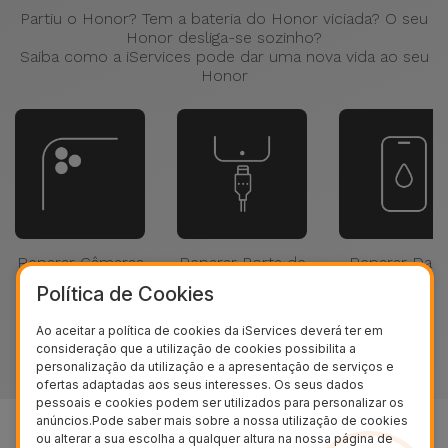
para
Partiu o Honor? Tem a bateria do Honor viciada? O seu
Outras
Telemóvel
Honor desliga-se sozinho?
Marcas
Saiba como a iServices pode dar uma nova vida ao seu
Honor
Gadgets
Ver
tudo
Higiene
e Casa
Carteiras,
Bolsas e
Reparar Câmaras
Reparar Porta de
Reparar Dan
Malas
Honor
Ligação Honor
Líquidos Hon
Política de Cookies
Localizadores
Ao aceitar a política de cookies da iServices deverá ter em
e Acessórios
consideração que a utilização de cookies possibilita a
personalização da utilização e a apresentação de serviços e
ofertas adaptadas aos seus interesses. Os seus dados
Mobilidade,
pessoais e cookies podem ser utilizados para personalizar os
anúncios.Pode saber mais sobre a nossa utilização de cookies
Auto e
ou alterar a sua escolha a qualquer altura na nossa página de