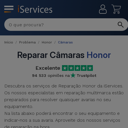
MENU
Reparações
Multimarca
Início
Problema
Honor
Câmaras
Por
Recondicionados
Avaria
Reparar Câmaras
Honor
iPhones
Produtos
Excelente
iPhone
Recondicionados
94 533
opiniões na
Trustpilot
DJI
Lojas
iPad
Descubra os serviços de Reparação Honor da iServices.
MacBooks
Drones
Os nossos especialistas em reparação multimarca estão
Recondicionados
Macbook
preparados para resolver quaisquer avarias no seu
Promoções
Novidades
/ iMac
equipamento.
iPads
Na lista abaixo poderá encontrar o seu equipamento e
Recondicionados
Retomas
indicar-nos a sua avaria. Aproveite dos nossos serviços
Cabos
Watch
de reparação na hora.