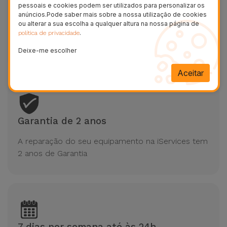
pessoais e cookies podem ser utilizados para personalizar os
anúncios.Pode saber mais sobre a nossa utilização de cookies
ou alterar a sua escolha a qualquer altura na nossa página de
Reparações em 20/30 minutos Honor
.
política de privacidade
Reparação na hora
Deixe-me escolher
Aceitar
Garantia de 2 anos
A reparação do seu equipamento na iServices tem
2 anos de Garantia