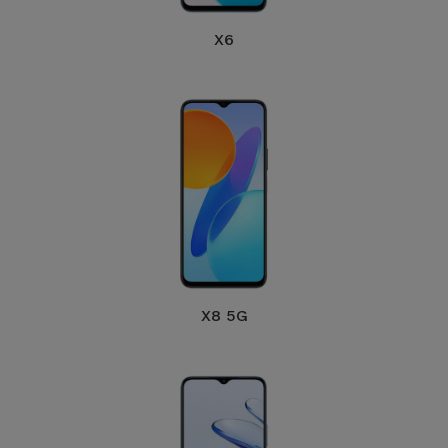
Bicicleta
X6
Acessórios
de
Computador
Acessórios
iPad e
Tablet
Kids
X8 5G
Ver
tudo