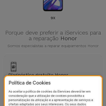
9X
Porque deve preferir a iServices para
a reparação
Honor
Somos especialistas a reparar equipamentos Honor
Diagnóstico gratuito Honor
Política de Cookies
Avaliação grátis sem marcação
Ao aceitar a política de cookies da iServices deverá ter em
consideração que a utilização de cookies possibilita a
personalização da utilização e a apresentação de serviços e
ofertas adaptadas aos seus interesses. Os seus dados