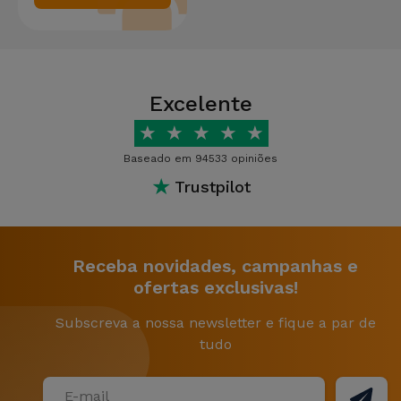
Excelente
★
★
★
★
★
Baseado em 94533 opiniões
★
Trustpilot
Receba novidades, campanhas e
ofertas exclusivas!
Subscreva a nossa newsletter e fique a par de
tudo