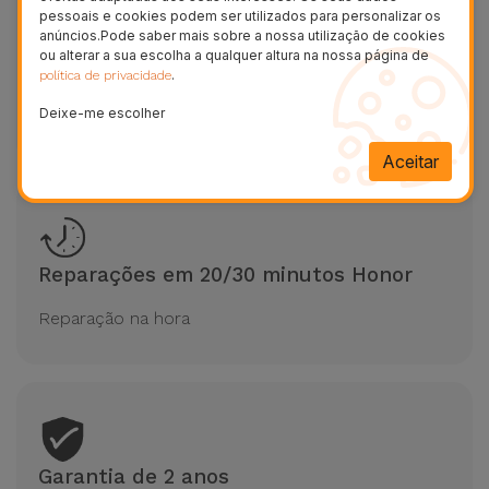
pessoais e cookies podem ser utilizados para personalizar os
anúncios.Pode saber mais sobre a nossa utilização de cookies
ou alterar a sua escolha a qualquer altura na nossa página de
Diagnóstico gratuito Honor
.
política de privacidade
Deixe-me escolher
Avaliação grátis sem marcação
Aceitar
Reparações em 20/30 minutos Honor
Reparação na hora
Garantia de 2 anos