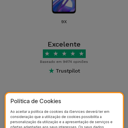
9X
Excelente
★
★
★
★
★
Baseado em 94174 opiniões
★
Trustpilot
Porque deve preferir a iServices para
Política de Cookies
a reparação
Honor
Somos especialistas a reparar equipamentos Honor
Ao aceitar a política de cookies da iServices deverá ter em
consideração que a utilização de cookies possibilita a
personalização da utilização e a apresentação de serviços e
ofertas adaptadas aos seus interesses. Os seus dados