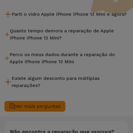
Parti o vidro Apple iPhone iPhone 13 Mini e agora?
A iServices repara na hora e com garantia de 2 anos. Procure
Quanto tempo demora a reparação de Apple
a loja mais próxima de si.
iPhone iPhone 13 Mini?
A maioria das reparações, como a substituição do ecrã, é
Perco os meus dados durante a reparação do
efetuada em aproximadamente 20 a 30 minutos.
Apple iPhone iPhone 13 Mini
Embora a iServices seja especialista em reparação na hora, é
Existe algum desconto para múltiplas
sempre recomendável fazer um backup. A página também
reparações?
menciona um serviço de Passagem de Dados (29,95 €) caso
precises de ajuda com a gestão de ficheiros.
Sim. Na iServices, valorizamos a manutenção completa do
seu equipamento. Caso o seu Apple iPhone iPhone 13 Mini
Ver mais perguntas
necessite de duas ou mais intervenções técnicas realizadas
em simultâneo, aplicamos um desconto de 25% sobre o
valor da reparação mais barata.
Não encontra a reparação que procura?