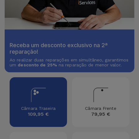
Receba um desconto exclusivo na 2ª
reparação!
Ao realizar duas reparações em simultâneo, garantimos
um
desconto de 25%
na reparação de menor valor.
Câmara Traseira
Câmara Frente
109,95 €
79,95 €