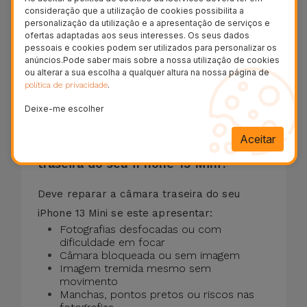
seu iPhone 13 Mini
consideração que a utilização de cookies possibilita a
personalização da utilização e a apresentação de serviços e
ofertas adaptadas aos seus interesses. Os seus dados
A câmara traseira deixou de focar,
pessoais e cookies podem ser utilizados para personalizar os
apresenta a imagem a preto ou as
anúncios.Pode saber mais sobre a nossa utilização de cookies
ou alterar a sua escolha a qualquer altura na nossa página de
fotografias ficam com manchas? Reparamos
.
política de privacidade
a câmara traseira do seu iPhone 13 Mini em
Deixe-me escolher
15 minutos
garantia vitalícia
, com
.
Aceitar
Quando deve substituir a câmara
traseira do seu iPhone 13 Mini?
Deve reparar a câmara traseira do seu
iPhone 13 Mini se este apresentar:
Fotografias desfocadas ou com
dificuldade em focar
Câmara bloqueada ou sem imagem
Imagem tremida mesmo sem
movimento
Manchas, pontos pretos ou riscos nas