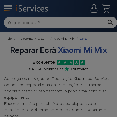
MENU
Reparações
Multimarca
Início
Problema
Xiaomi
Xiaomi Mi Mix
Ecrã
Por
Recondicionados
Avaria
Reparar Ecrã
Xiaomi Mi Mix
iPhones
Produtos
Excelente
iPhone
Recondicionados
94 360
opiniões na
Trustpilot
DJI
Lojas
iPad
Conheça os serviços de Reparação Xiaomi da iServices.
MacBooks
Drones
Os nossos especialistas em reparação multimarca
Recondicionados
Macbook
poderão resolver rapidamente o problema com o seu
Promoções
Novidades
/ iMac
equipamento.
iPads
Encontre na listagem abaixo o seu dispositivo e
Recondicionados
Retomas
identifique o problema com o seu Xiaomi. Reparamos
Cabos
Watch
na hora!