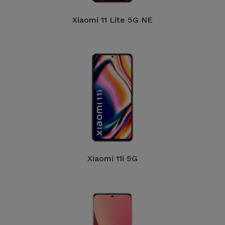
Bicicleta
Xiaomi 11 Lite 5G NE
Acessórios
de
Computador
Acessórios
iPad e
Tablet
Kids
Xiaomi 11i 5G
Ver
tudo