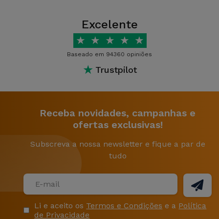
Excelente
★
★
★
★
★
Baseado em 94360 opiniões
★
Trustpilot
Receba novidades, campanhas e
ofertas exclusivas!
Subscreva a nossa newsletter e fique a par de
tudo
Li e aceito os
Termos e Condições
e a
Política
de Privacidade