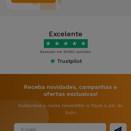
Excelente
★
★
★
★
★
Baseado em 94360 opiniões
★
Trustpilot
Receba novidades, campanhas e
ofertas exclusivas!
Subscreva a nossa newsletter e fique a par de
tudo