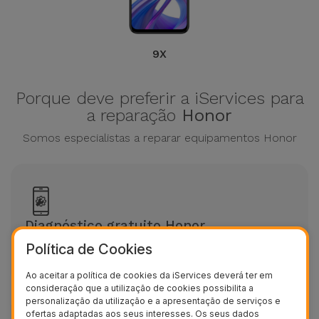
9X
Porque deve preferir a iServices para
a reparação
Honor
Somos especialistas a reparar equipamentos Honor
Diagnóstico gratuito Honor
Política de Cookies
Avaliação grátis sem marcação
Ao aceitar a política de cookies da iServices deverá ter em
consideração que a utilização de cookies possibilita a
personalização da utilização e a apresentação de serviços e
ofertas adaptadas aos seus interesses. Os seus dados