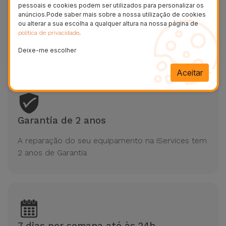
pessoais e cookies podem ser utilizados para personalizar os
anúncios.Pode saber mais sobre a nossa utilização de cookies
ou alterar a sua escolha a qualquer altura na nossa página de
Reparações em 20/30 minutos Honor
.
política de privacidade
Reparação na hora
Deixe-me escolher
Aceitar
Garantia de 2 anos
A reparação do seu equipamento na iServices tem
2 anos de Garantia