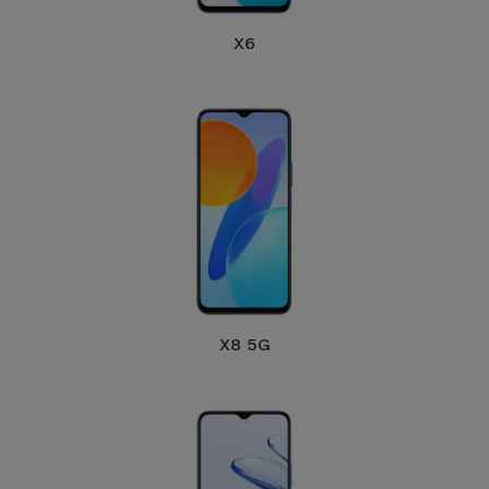
Bicicleta
X6
Acessórios
de
Computador
Acessórios
iPad e
Tablet
Kids
X8 5G
Ver
tudo