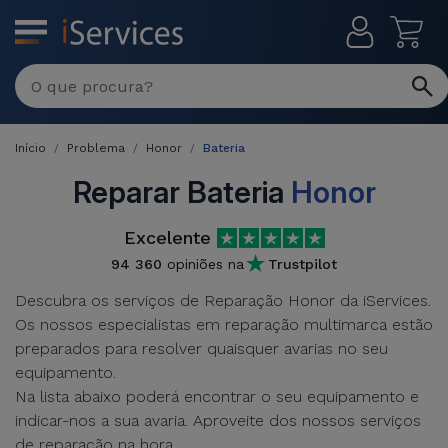
MENU
Reparações
Multimarca
Início
Problema
Honor
Bateria
Por
Recondicionados
Avaria
Reparar Bateria
Honor
iPhones
Produtos
Excelente
iPhone
Recondicionados
94 360
opiniões na
Trustpilot
DJI
Lojas
iPad
Descubra os serviços de Reparação Honor da iServices.
MacBooks
Drones
Os nossos especialistas em reparação multimarca estão
Recondicionados
Macbook
preparados para resolver quaisquer avarias no seu
Promoções
Novidades
/ iMac
equipamento.
iPads
Na lista abaixo poderá encontrar o seu equipamento e
Recondicionados
Retomas
indicar-nos a sua avaria. Aproveite dos nossos serviços
Cabos
Watch
de reparação na hora.