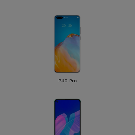
Bicicleta
Acessórios
de
Computador
Acessórios
iPad e
Tablet
Kids
P40 Pro
Ver
tudo