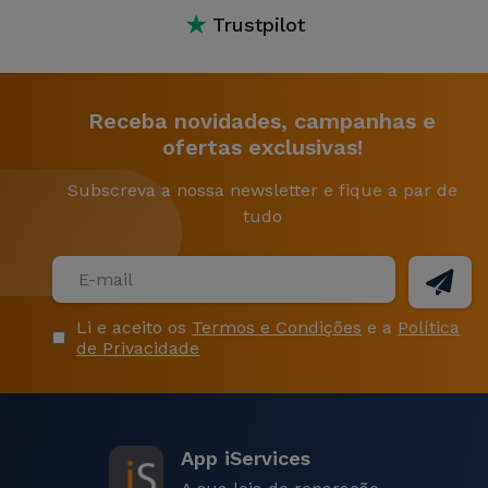
★
Trustpilot
Receba novidades, campanhas e
ofertas exclusivas!
Subscreva a nossa newsletter e fique a par de
tudo
Li e aceito os
Termos e Condições
e a
Política
de Privacidade
App iServices