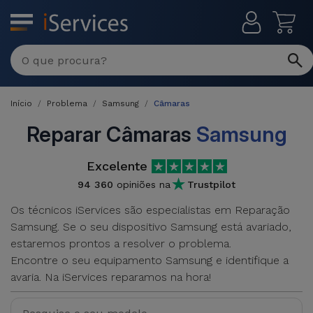
MENU
Reparações
Multimarca
Início
Problema
Samsung
Câmaras
Por
Recondicionados
Avaria
Reparar Câmaras
Samsung
iPhones
Produtos
Excelente
iPhone
Recondicionados
94 360
opiniões na
Trustpilot
DJI
Lojas
iPad
Os técnicos iServices são especialistas em Reparação
MacBooks
Drones
Samsung. Se o seu dispositivo Samsung está avariado,
Recondicionados
Macbook
estaremos prontos a resolver o problema.
Promoções
Novidades
/ iMac
Encontre o seu equipamento Samsung e identifique a
iPads
avaria. Na iServices reparamos na hora!
Recondicionados
Retomas
Cabos
Watch