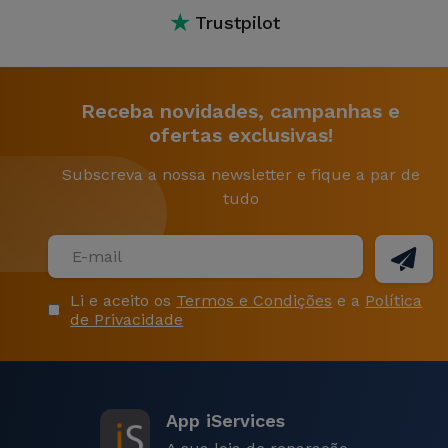
★
Trustpilot
Receba novidades, campanhas e
ofertas exclusivas!
Subscreva a nossa newsletter e fique a par de
tudo
Li e aceito os
Termos e Condições
e a
Política
de Privacidade
App iServices