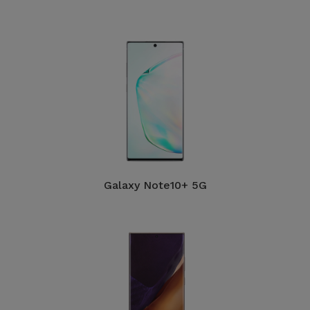
Bicicleta
Acessórios
de
Computador
Acessórios
iPad e
Tablet
Kids
Galaxy Note10+ 5G
Ver
tudo