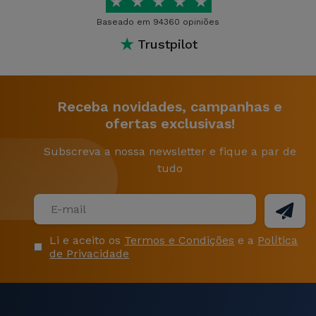
★
★
★
★
★
Baseado em 94360 opiniões
★
Trustpilot
Receba novidades, campanhas e
ofertas exclusivas!
Subscreva a nossa newsletter e fique a par de
tudo
Li e aceito os
Termos e Condições
e a
Política
de Privacidade