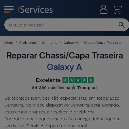
MENU
Reparações
Multimarca
Início
Problema
Samsung
Galaxy A
Chassi/Capa Traseira
Por
Recondicionados
Avaria
Reparar Chassi/Capa Traseira
iPhones
Galaxy A
Produtos
iPhone
Recondicionados
Excelente
DJI
Lojas
iPad
MacBooks
94 360
opiniões na
Trustpilot
Drones
Recondicionados
Os técnicos iServices são especialistas em Reparação
Macbook
Promoções
Samsung. Se o seu dispositivo Samsung está avariado,
Novidades
/ iMac
iPads
estaremos prontos a resolver o problema.
Recondicionados
Encontre o seu equipamento Samsung e identifique a
Retomas
Cabos
Watch
avaria. Na iServices reparamos na hora!