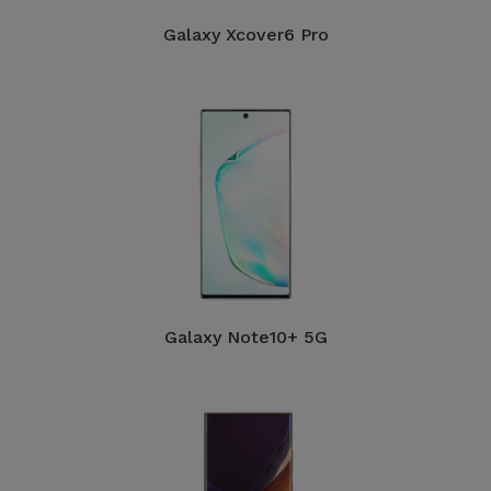
Bicicleta
Galaxy Xcover6 Pro
Acessórios
de
Computador
Acessórios
iPad e
Tablet
Kids
Galaxy Note10+ 5G
Ver
tudo